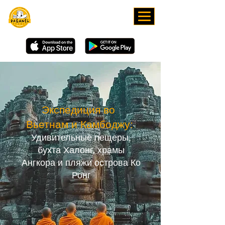
СКАЧИВАЙТЕ НАШЕ
ПРИЛОЖЕНИЕ
Экспедиция во
Вьетнам и Камбоджу:
Удивительные пещеры,
бухта Халонг, храмы
Ангкора и пляжи острова Ко
Ронг