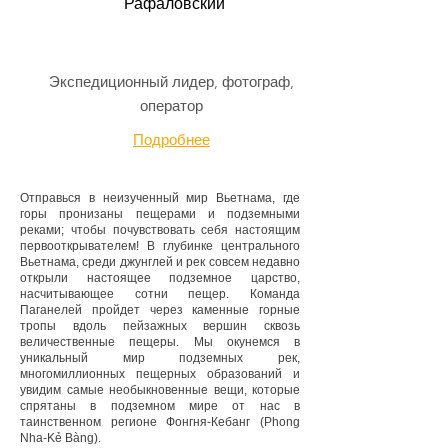
Рафаловский
Экспедиционный лидер, фотограф,
оператор
Подробнее
Отправься в неизученный мир Вьетнама, где
горы пронизаны пещерами и подземными
реками; чтобы почувствовать себя настоящим
первооткрывателем! В глубинке центрального
Вьетнама, среди джунглей и рек совсем недавно
открыли настоящее подземное царство,
насчитывающее сотни пещер. Команда
Паганелей пройдет через каменные горные
тропы вдоль пейзажных вершин сквозь
величественные пещеры. Мы окунемся в
уникальный мир подземных рек,
многомиллионных пещерных образований и
увидим самые необыкновенные вещи, которые
спрятаны в подземном мире от нас в
таинственном регионе Фонгня-Кебанг (Phong
Nha-Kẻ Bàng).