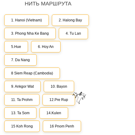
НИТЬ МАРШРУТА
1. Hanoi (Vietnam)
2. Halong Bay
3. Phong Nha Ke Bang
4. Tu Lan
5.Hue
6. Hoy An
7. Da Nang
8 Siem Reap (Cambodia)
9. Ankgor Wat
10. Bayon
11. Ta Prohm
12.Pre Rup
13. Ta Som
14.Kulen
15 Koh Rong
16 Pnom Penh