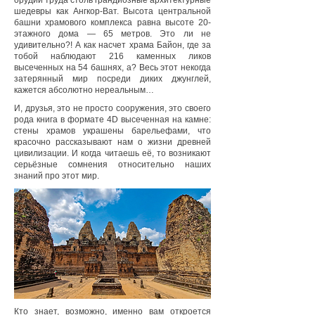
орудий труда столь грандиозные архитектурные
шедевры как Ангкор-Ват. Высота центральной
башни храмового комплекса равна высоте 20-
этажного дома — 65 метров. Это ли не
удивительно?! А как насчет храма Байон, где за
тобой наблюдают 216 каменных ликов
высеченных на 54 башнях, а? Весь этот некогда
затерянный мир посреди диких джунглей,
кажется абсолютно нереальным…
И, друзья, это не просто сооружения, это своего
рода книга в формате 4D высеченная на камне:
стены храмов украшены барельефами, что
красочно рассказывают нам о жизни древней
цивилизации. И когда читаешь её, то возникают
серьёзные сомнения относительно наших
знаний про этот мир.
Кто знает, возможно, именно вам откроется