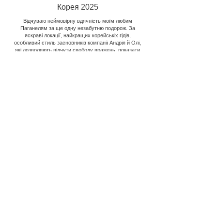
Корея 2025
Відчуваю неймовірну вдячність моїм любим
Паганелям за ще одну незабутню подорож. За
яскраві локації, найкращих корейськіх гідів,
особливий стиль засновників компанії Андрія й Олі,
які дозволяють відчути свободу вражень, показати
красу країни крізь відчуття дружби однодумців:
людей, що люблять цей світ особливо гармонійно й
крізь визерунки дитячих мрій. Мені будо дуже тепло
з новими друзями, з якими я вже хочу знову в
дорогу!
Юлія Карацюба
Всі відгуки