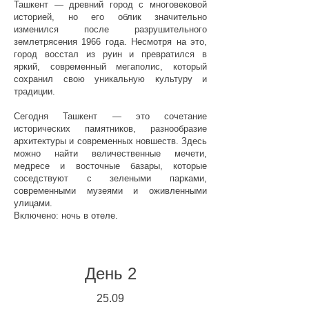
Ташкент — древний город с многовековой
историей, но его облик значительно
изменился после разрушительного
землетрясения 1966 года. Несмотря на это,
город восстал из руин и превратился в
яркий, современный мегаполис, который
сохранил свою уникальную культуру и
традиции.
Сегодня Ташкент — это сочетание
исторических памятников, разнообразие
архитектуры и современных новшеств. Здесь
можно найти величественные мечети,
медресе и восточные базары, которые
соседствуют с зелеными парками,
современными музеями и оживленными
улицами.
Включено: ночь в отеле.
День 2
25.
09