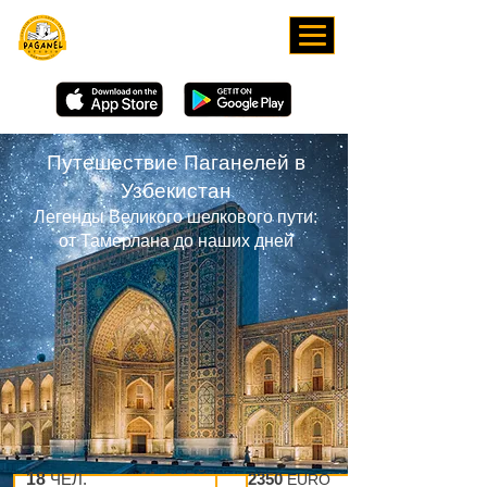
СКАЧИВАЙТЕ НАШЕ
ПРИЛОЖЕНИЕ
Путешествие Паганелей в
Узбекистан
Легенды Великого шелкового пути:
от Тамерлана до наших дней
18
ЧЕЛ.
11
ДНЕЙ
2350
EURO