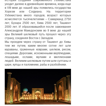
История создания современного Узбекистана
уходит далеко в древнейшие времена, когда еще
в VIII веке до нашей эры появились государства
Хорезм или Согдиана. На территории
Узбекистана много городов, возраст которых
исчисляется тысячелетиями – Самарканд 2750
лет, Бухара 2500 лет, Хива 2500 лет, Ташкент
2000 лет. И образовавшийся после завоевания
Александром Македонским во II веке до нашей
эры Великий шелковый путь прошел через эту
страну, соединяя Восток с Западом.
Мы проедем через страну от Ташкент до Хивы
тем же путем, каким многие сотни лет шли
караваны, груженные коврами, шелком, рисом,
специями. Дорогами, исхоженными верблюдами,
лошадьми, ослами, мулами и миллионами
людей. Великим шелковым путем шли султаны и
цари, купцы и паломники, рабы и разбойники.