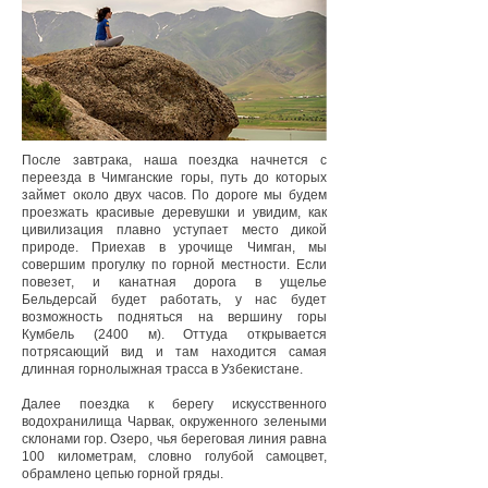
После завтрака, наша поездка начнется с
переезда в Чимганские горы, путь до которых
займет около двух часов. По дороге мы будем
проезжать красивые деревушки и увидим, как
цивилизация плавно уступает место дикой
природе. Приехав в урочище Чимган, мы
совершим прогулку по горной местности. Если
повезет, и канатная дорога в ущелье
Бельдерсай будет работать, у нас будет
возможность подняться на вершину горы
Кумбель (2400 м). Оттуда открывается
потрясающий вид и там находится самая
длинная горнолыжная трасса в Узбекистане.
Далее поездка к берегу искусственного
водохранилища Чарвак, окруженного зелеными
склонами гор. Озеро, чья береговая линия равна
100 километрам, словно голубой самоцвет,
обрамлено цепью горной гряды.