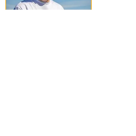
Геннадій Старіков
Капітан
Яхтовий капітан із більш ніж
тридцятирічним стажем.
Докладніше