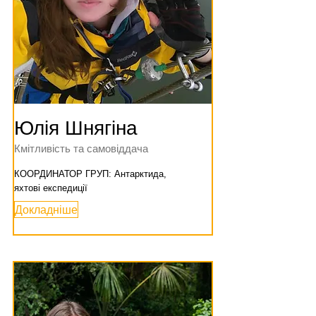
Юлія Шнягіна
Кмітливість та самовіддача
КООРДИНАТОР ГРУП: Антарктида,
яхтові експедиції
Докладніше