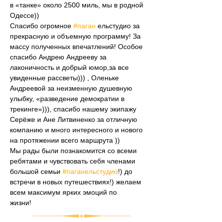
в «танке» около 2500 миль, мы в родной 
Одессе))
Спасибо огромное 
#паган
 ельстудио за 
прекрасную и объемную программу! За 
массу полученных впечатлений! Особое 
спасибо Андрею Андрееву за 
лаконичность и добрый юмор,за все 
увиденные рассветы))) , Оленьке 
Андреевой за неизменную душевную 
улыбку, «разведение демократии в 
трекинге»))), спасибо нашему экипажу 
Серёже и Ане Литвиненко за отличную 
компанию и много интересного и нового 
на протяжении всего маршрута ))
Мы рады были познакомится со всеми 
ребятами и чувствовать себя членами 
большой семьи 
#паганельстудио
!) до 
встречи в новых путешествиях!) желаем 
всем максимум ярких эмоций по
жизни!