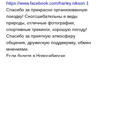
https://www.facebook.com/harley.nikson.1
Спасибо за прекрасно организованную 
поездку! Сногсшибательны е виды 
природы, отличные фотографии, 
спортивные трекинги, хорошую погоду! 
Спасибо за приятную атмосферу 
общения, дружескую подджержку, обмен 
мнениями.
Если будете в Новосибирске, 
обязательно заезжайте. Буду очень рад 
показать вам город.))
Анна Литвиненко
США (2018)
https://www.facebook.com/litvinenkoann
Эх! Улетаем из огромной страны, с 
большими каньонами, высокими 
секвойями и грандиозными планами на 
будущее!