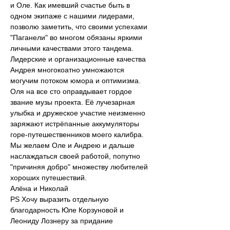
и Оле. Как имевший счастье быть в 
одном экипаже с нашими лидерами, 
позволю заметить, что своими успехами 
"Паганели" во многом обязаны яркими 
личными качествами этого тандема.
Лидерские и организационные качества 
Андрея многокоатно умножаются 
могучим потоком юмора и оптимизма.
Оля на все сто оправдывает гордое 
звание музы проекта. Её лучезарная 
улыбка и дружеское участие неизменно 
заряжают истрёпанные аккумуляторы 
горе-путешественников моего калибра.
Мы желаем Оле и Андрею и дальше 
наслаждаться своей работой, попутно 
"причиняя добро" множеству любителей 
хороших путешествий.
Алёна и Николай
PS Хочу выразить отдельную 
благодарность Юле Корзуновой и 
Леониду Лознеру за придание