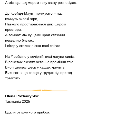
А місяць над морем тиху казку розповідає.
До Крейдл-Маунт прямуємо – нас 
кличуть високі гори,
Навколо простираються дикі широкі 
простори.
А вомбат між кущами край стежини 
неквапно блукає,
І вітер у скелях пісню волі співає.
На Фрейсіне у вечірній тиші лагуна синіє,
В рожевих скелях останнє проміння тліє.
Вночі диявол десь у хащах кричить,
Біля вогнища серце у грудях від пригод 
тремтить.
Olena Pozhairybko:
Tasmania 2025
Вдали от шумного прибоя,