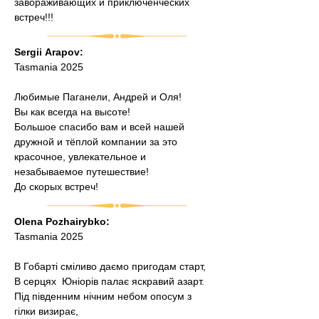
завораживающих и приключенческих 
встреч!!!
Sergіі Arapov:
Tasmania 2025
Любимые Паганели, Андрей и Оля!
Вы как всегда на высоте! 
Большое спасибо вам и всей нашей 
дружной и тёплой компании за это 
красочное, увлекательное и 
незабываемое путешествие!
До скорых встреч!
Olena Pozhairybko:
Tasmania 2025
В Гобарті сміливо даємо пригодам старт,
В серцях  Юніорів палає яскравий азарт.
Під південним нічним небом опосум з 
гілки визирає,