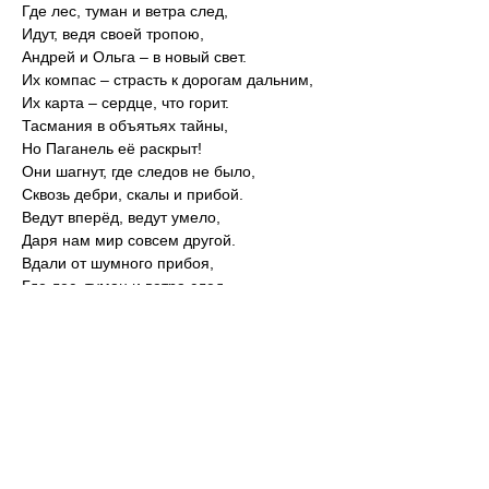
Где лес, туман и ветра след,
Идут, ведя своей тропою,
Андрей и Ольга – в новый свет.
Их компас – страсть к дорогам дальним,
Их карта – сердце, что горит.
Тасмания в объятьях тайны,
Но Паганель её раскрыт!
Они шагнут, где следов не было,
Сквозь дебри, скалы и прибой.
Ведут вперёд, ведут умело,
Даря нам мир совсем другой.
Вдали от шумного прибоя,
Где лес, туман и ветра след,
Идут, ведя своей тропою,
Андрей и Ольга – в новый свет.
Их компас – страсть к дорогам дальним,
Их карта – сердце, что горит.
Тасмания в объятьях тайны,
Но Паганель её раскрыт!