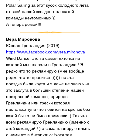
Polar Sailing за этот кусок холодного лета 
от всей нашей звездно-полосатой 
команды неугомонных ))
А теперь домой!!!
Вера Миронова
Южная Гренландия (2019)
https://www.facebook.com/vera.mironova
Wind Dancer это та самая яхточка на 
которой мы плавали в Гренландию ! Я 
редко что то рекламирую (мне вообще 
редко что то нравится :))))) но эта 
поездка была крута и я даже не знаю чья 
это заслуга в большей степени- нашей 
прекрасной команды, природы 
Гренландии или трески которая 
настолько тупа что ловится на крючок без 
какой бы то ни было приманки :) Так что 
всем рекламирую Гренландию (именно с 
этой командой ! ) а сама планирую плыть 
с ними же в Антарктику (хотя там 