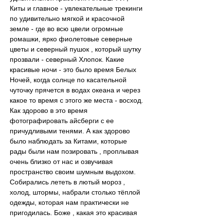
Киты и главное - увлекательные трекинги 
по удивительно мягкой и красочной 
земле - где во всю цвели огромные 
ромашки, ярко фиолетовые северные 
цветы и северный пушок , который шутку 
прозвали - северный Хлопок. Какие 
красивые ночи - это было время Белых 
Ночей, когда солнце по касательной 
чуточку прячется в водах океана и через 
какое то время с этого же места - восход. 
Как здорово в это время 
фотографировать айсберги с ее 
причудливыми тенями. А как здорово 
было наблюдать за Китами, которые 
рады были нам позировать , проплывая 
очень близко от нас и озвучивая 
пространство своим шумным выдохом. 
Собирались лететь в лютый мороз , 
холод, штормы, набрали столько тёплой 
одежды, которая нам практически не 
пригодилась. Боже , какая это красивая 