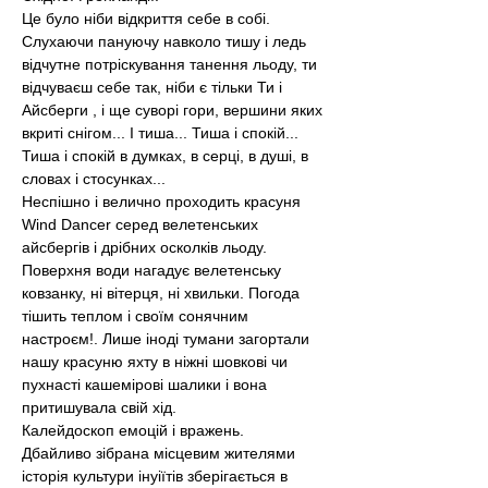
Це було ніби відкриття себе в собі. 
Слухаючи пануючу навколо тишу і ледь 
відчутне потріскування танення льоду, ти 
відчуваєш себе так, ніби є тільки Ти і 
Айсберги , і ще суворі гори, вершини яких 
вкриті снігом... І тиша... Тиша і спокій...
Тиша і спокій в думках, в серці, в душі, в 
словах і стосунках...
Неспішно і велично проходить красуня 
Wind Dancer серед велетенських 
айсбергів і дрібних осколків льоду. 
Поверхня води нагадує велетенську 
ковзанку, ні вітерця, ні хвильки. Погода 
тішить теплом і своїм сонячним 
настроєм!. Лише іноді тумани загортали 
нашу красуню яхту в ніжні шовкові чи 
пухнасті кашемірові шалики і вона 
притишувала свій хід.
Калейдоскоп емоцій і вражень.
Дбайливо зібрана місцевим жителями 
історія культури інуіїтів зберігається в 