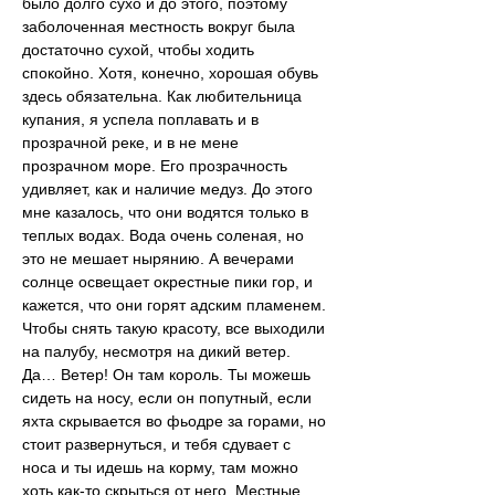
было долго сухо и до этого, поэтому 
заболоченная местность вокруг была 
достаточно сухой, чтобы ходить 
спокойно. Хотя, конечно, хорошая обувь 
здесь обязательна. Как любительница 
купания, я успела поплавать и в 
прозрачной реке, и в не мене 
прозрачном море. Его прозрачность 
удивляет, как и наличие медуз. До этого 
мне казалось, что они водятся только в 
теплых водах. Вода очень соленая, но 
это не мешает нырянию. А вечерами 
солнце освещает окрестные пики гор, и 
кажется, что они горят адским пламенем. 
Чтобы снять такую красоту, все выходили 
на палубу, несмотря на дикий ветер. 
Да… Ветер! Он там король. Ты можешь 
сидеть на носу, если он попутный, если 
яхта скрывается во фьодре за горами, но 
стоит развернуться, и тебя сдувает с 
носа и ты идешь на корму, там можно 
хоть как-то скрыться от него. Местные 