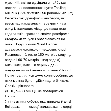
музеях!!!, які ми відвідали в найбільш 
населених поселеннях інуїтів Tasiilaq і 
Кulusuk ( 230 жителів і 50 робочих місць!!)
Велетенські дрейфуючі айсберги, які 
ввесь час намагалися перекрити нам 
вихід із затишних місць, де наша яхта 
кидала якір, вражали своїми розмірами!
Льодовики танули і обвалюватися на 
очах. Поруч з ними Wind Dancer 
здавалася крихіткою ( льодовик Knud 
Rasmussen близько 150 метрів льоду під 
водою і 60-70 метрів - над водою).
Кити, кити, кити... в перший день 
подорожі ми побачили їх більше 20- ти!!! 
Потім траплялися дуже сонні особини, до 
яких можна було підійти надто близько.
Спокій і рівновага...
ДЕНЬ, ЧАС і МІСЦЕ не повторяться... 
Ніколи!
Як і незмінна субота, яка тривала 9 днів!
Всі враження і емоції залишаться в серці і 