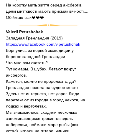
На коротку мить життя серед айсбергів.
Деякі миттєвості мають присмак вічності....
Обіймаю всіх❤️❤️❤️
Valerii Petushchak
Западная Гренландия (2019)
https://www.facebook.com/v.petushchak
Вернулись из первой экспедиции у 
берегов западной Гренландии.
Что мне вам сказать?
Тут комары. В шубах. Летают вокруг 
айсбергов.
Кажется, можно не продолжать, да?
Гренландия похожа на чудное место. 
Здесь нет интернета, нет дорог. Люди 
перетекают из города в город нехотя, на 
лодках и вертолетах.
Мы знакомились, сходили несколько 
запоминающихся трекингов вдоль 
побережья, поймали море рыбы (кок 
устал), играли на гитаре, чинили 