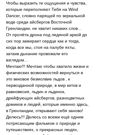
Чтобы выразить те ощущения и чувства, 
которые переполняют Тебя на Wind 
Dancer, словно парящей по зеркальной 
воде среди айсбергов Восточной 
Гренландии, не хватит никаких слов...
От пролёта дрона под ледяной аркой до 
сих пор замирает сердце как и тогда, 
когда все мы, стоя на палубе яхты, 
затаив дыхание провожали его 
взглядом...
Мечтаю!!! Мечтаю чтобы хватило жизни и 
физических возможностей вернуться в 
это вековое безмолвие льдов , к 
первозданной природе, в мир китов и 
равновесия, льдин и льдинок, 
дрейфующих айсбергов, разноцветных 
домиков и людей, которые именно здесь, 
в Гренландии, открывают себя заново!
Делюсь!!! Делюсь со всеми ещё одним 
потрясающим фильмом о природе и 
путешествиях, о прекрасных людях, 