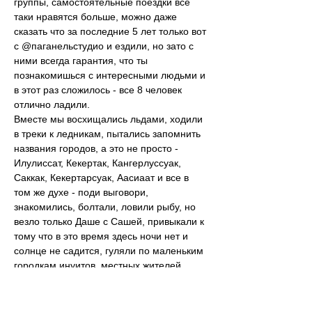
группы, самостоятельные поездки все 
таки нравятся больше, можно даже 
сказать что за последние 5 лет только вот 
с @паганельстудио и ездили, но зато с 
ними всегда гарантия, что ты 
познакомишься с интересными людьми и 
в этот раз сложилось - все 8 человек 
отлично ладили.
Вместе мы восхищались льдами, ходили 
в треки к ледникам, пытались запомнить 
названия городов, а это не просто - 
Илулиссат, Кекертак, Кангерлуссуак, 
Саккак, Кекертарсуак, Аасиаат и все в 
том же духе - поди выговори, 
знакомились, болтали, ловили рыбу, но 
везло только Даше с Сашей, привыкали к 
тому что в это время здесь ночи нет и 
солнце не садится, гуляли по маленьким 
городкам инуитов, местных жителей, 
удивлялись их нехитрому быту, 
фотографировали целые поляны ярких 
летних цветов на фоне айсбергов, 