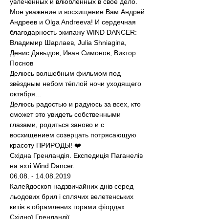
увлечённых и влюблённых в своё дело.
Мое уважение и восхищение Вам Андрей 
Андреев и Olga Andreeva! И сердечная 
благодарность экипажу WIND DANCER: 
Владимир Шарлаев, Julia Shniagina, 
Денис Давыдов, Иван Симонов, Виктор 
Поснов
Делюсь волшебным фильмом под 
звёздным небом тёплой ночи уходящего 
октября...
Делюсь радостью и радуюсь за всех, кто 
сможет это увидеть собственными 
глазами, родиться заново и с 
восхищением созерцать потрясающую 
красоту ПРИРОДЫ! ❤️
Східна Гренландія. Експедиція Паганелів 
на яхті Wind Dancer.
06.08. - 14.08.2019
Калейдоскоп надзвичайних днів серед 
льодових брил і сплячих велетенських 
китів в обрамлених горами фіордах 
Східної Гренландії.