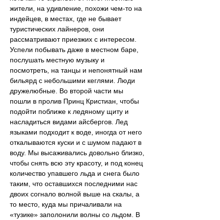
жители, на удивление, похожи чем-то на 
индейцев, в местах, где не бывает 
туристических лайнеров, они 
рассматривают приезжих с интересом. 
Успели побывать даже в местном баре, 
послушать местную музыку и 
посмотреть, на танцы и непонятный нам 
бильярд с небольшими кеглями. Люди 
дружелюбные. Во второй части мы 
пошли в пролив Принц Кристиан, чтобы 
подойти поближе к ледяному щиту и 
насладиться видами айсбергов. Лед 
языками подходит к воде, иногда от него 
откалываются куски и с шумом падают в 
воду. Мы высаживались довольно близко, 
чтобы снять всю эту красоту, и под конец 
количество упавшего льда и снега было 
таким, что оставшихся последними нас 
двоих согнало волной выше на скалы, а 
то место, куда мы причаливали на 
«тузике» заполонили волны со льдом. В 