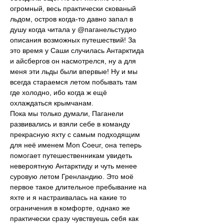
огромный, весь практически скованый 
льдом, остров когда-то давно запал в 
душу когда читала у @паганельстудио 
описания возможных путешествий! За 
это время у Саши случилась Антарктида 
и айсбергов он насмотрелся, ну а для 
меня эти льды были впервые! Ну и мы 
всегда стараемся летом побывать там 
где холодно, ибо когда ж ещё 
охлаждаться крымчанам.
Пока мы только думали, Паганели 
развивались и взяли себе в команду 
прекрасную яхту с самым подходящим 
для неё именем Mon Coeur, она теперь 
помогает путешественникам увидеть 
невероятную Антарктиду и чуть менее 
суровую летом Гренландию. Это моё 
первое такое длительное пребывание на 
яхте и я настраивалась на какие то 
ограничения в комфорте, однако же 
практически сразу чувствуешь себя как 