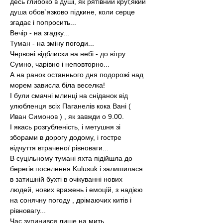
десь глибоко в душі, як рятівний круг,який 
душа обов`язково підкине, коли серце 
згадає і попросить...
Вечір - на згадку...
Туман - на зміну погоди...
Червоні відблиски на небі - до вітру...
Сумно, чарівно і неповторно...
А на ранок останнього дня подорожі над 
морем зависла біла веселка!
І були смачні млинці на сніданок від 
улюбленця всіх Паганелів кока Вані ( 
Иван Симонов ) , як завжди о 9.00.
І якась розгубленість, і метушня зі 
зборами в дорогу додому, і гостре 
відчуття втраченої рівноваги...
В суцільному тумані яхта підійшла до 
берегів поселення Kulusuk і залишилася 
в затишній бухті в очікуванні нових 
людей, нових вражень і емоцій, з надією 
на сонячну погоду , дрімаючих китів і 
рівновагу...
Час зупинився лише на мить.