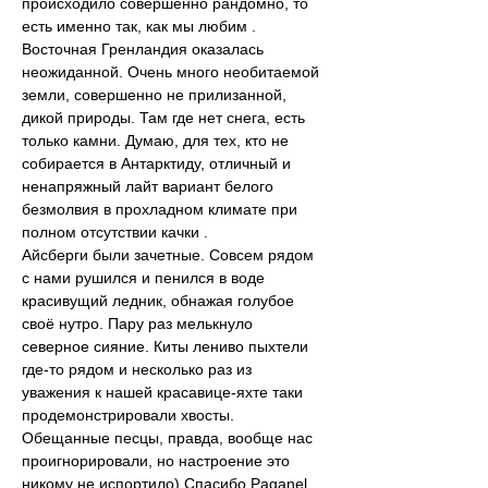
происходило совершенно рандомно, то 
есть именно так, как мы любим . 
Восточная Гренландия оказалась 
неожиданной. Очень много необитаемой 
земли, совершенно не прилизанной, 
дикой природы. Там где нет снега, есть 
только камни. Думаю, для тех, кто не 
собирается в Антарктиду, отличный и 
ненапряжный лайт вариант белого 
безмолвия в прохладном климате при 
полном отсутствии качки .
Айсберги были зачетные. Совсем рядом 
с нами рушился и пенился в воде 
красивущий ледник, обнажая голубое 
своё нутро. Пару раз мелькнуло 
северное сияние. Киты лениво пыхтели 
где-то рядом и несколько раз из 
уважения к нашей красавице-яхте таки 
продемонстрировали хвосты. 
Обещанные песцы, правда, вообще нас 
проигнорировали, но настроение это 
никому не испортило) Спасибо Paganel 