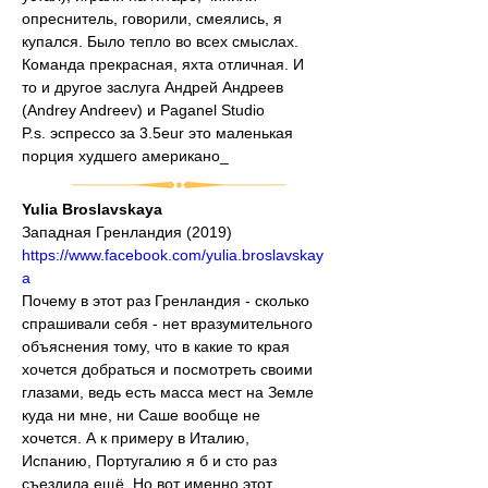
опреснитель, говорили, смеялись, я 
купался. Было тепло во всех смыслах.
Команда прекрасная, яхта отличная. И 
то и другое заслуга Андрей Андреев 
(Andrey Andreev) и Paganel Studio
P.s. эспрессо за 3.5eur это маленькая 
порция худшего американо_
Yulia Broslavskaya
Западная Гренландия (2019)
https://www.facebook.com/yulia.broslavskay
a
Почему в этот раз Гренландия - сколько 
спрашивали себя - нет вразумительного 
объяснения тому, что в какие то края 
хочется добраться и посмотреть своими 
глазами, ведь есть масса мест на Земле 
куда ни мне, ни Саше вообще не 
хочется. А к примеру в Италию, 
Испанию, Португалию я б и сто раз 
съездила ещё. Но вот именно этот 