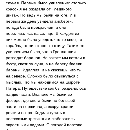
случая. Первым было удивление: столько 
красок я не ожидала от «ледяного 
щита». Но ведь мы были на юге. И в 
первый же день увидели айсберги, 
погода была прекрасная, и они 
переливались на солнце. В каждом из 
них можно было увидеть что-то свое, то 
корабль, то животное, то птицу. Таким же 
удивлением было, что в Гренландии 
разводят баранов. На закате мы встали в 
бухту, светила луна, а на берегу блеяли 
бараны. Идиллия, и не скажешь, что ты 
на севере. Сложно было свыкнуться с 
мыслью, что мы находимся на широте 
Питера. Путешествие как бы разделилось 
на две части. Вначале мы были во 
фьорде, где снега были по большей 
части на вершинах, а вокруг краски, 
речки и озера. Ходили гулять в 
несложные треккинги и любовались 
окрестными видами. С погодой повезло, 