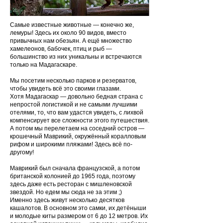
Самые известные животные — конечно же,
лемуры! Здесь их около 90 видов, вместо
привычных нам обезьян. А ещё множество
хамелеонов, бабочек, птиц и рыб —
большинство из них уникальны и встречаются
только на Мадагаскаре.
Мы посетим несколько парков и резерватов,
чтобы увидеть всё это своими глазами.
Хотя Мадагаскар — довольно бедная страна с
непростой логистикой и не самыми лучшими
отелями, то, что вам удастся увидеть, с лихвой
компенсирует все сложности этого путешествия.
А потом мы перелетаем на соседний остров —
крошечный Маврикий, окружённый коралловым
рифом и широкими пляжами! Здесь всё по-
другому!
Маврикий был сначала французской, а потом
британской колонией до 1965 года, поэтому
здесь даже есть ресторан с мишленовской
звездой. Но едем мы сюда не за этим ;)
Именно здесь живут несколько десятков
кашалотов. В основном это самки, их детёныши
и молодые киты размером от 6 до 12 метров. Их