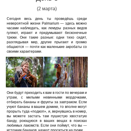
(2 марта)
Сегодня весь день ты проведёшь среди
невероятной жизни Palmarium — здесь можно
часами наблюдать, как лемуры разных видов
гуляют, играют и придумывают бесконечные
трюки. Они такие разные: одни тихо сидят,
разглядывая мир, другие прыгают и громко
общаются — почти как маленькие акробаты со
своими характерами.
Они будут приходить к вам в гости по вечерам и
утрам, с милыми невинными мордочками,
отбирать бананы и фрукты за завтраком. Если
учуют бананы в вашем домике, то вполне могут
прорыть туда «подкоп», и, вернувшись в номер,
вы можете застать там пушистую хвостатую
банду, роющуюся в ваших вещах в поисках
любимых лакомств. Если они поймут, что вы —
источник бананов, начнут проситься на ручки.