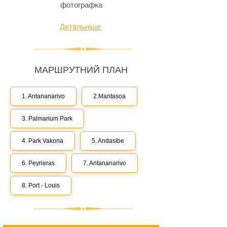
фотографка
Детальніше
МАРШРУТНИЙ ПЛАН
1. Antananarivo
2.Mantasoa
3. Palmarium Park
4. Park Vakona
5. Andasibe
6. Peyrieras
7. Antananarivo
8. Port - Louis