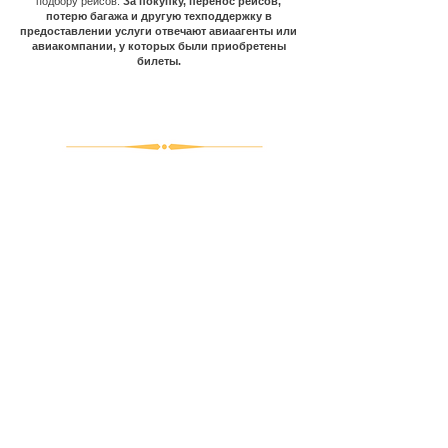
подбору рейсов.
За покупку, перенос рейсов,
потерю багажа и другую техподдержку в
предоставлении услуги отвечают авиаагенты или
авиакомпании, у которых были приобретены
билеты.