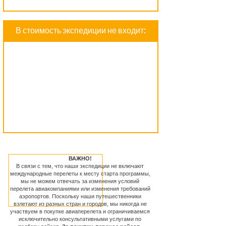
В стоимость экспедиции не входит:
ВАЖНО!
В связи с тем, что наши экспедиции не включают
международные перелеты к месту старта программы,
мы не можем отвечать за изменения условий
перелета авиакомпаниями или изменения требований
аэропортов. Поскольку наши путешественники
взлетают из разных стран и городов, мы никогда не
участвуем в покупке авиаперелета и ограничиваемся
исключительно консультативными услугами по