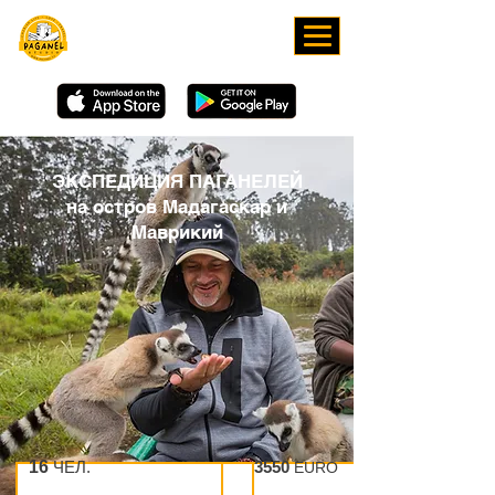
СКАЧИВАЙТЕ НАШЕ
ПРИЛОЖЕНИЕ
ЭКСПЕДИЦИЯ ПАГАНЕЛЕЙ
на остров Мадагаскар и
Маврикий
16
ЧЕЛ.
9
ДНЕЙ
3550
EURO