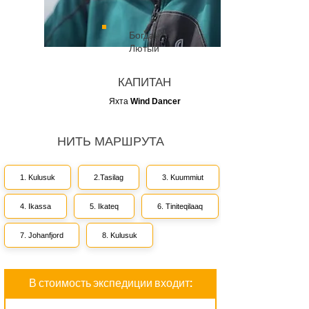
Богдан
Лютый
КАПИТАН
Яхта
Wind Dancer
НИТЬ МАРШРУТА
1. Kulusuk
2.Tasilag
3. Kuummiut
4. Ikassa
5. Ikateq
6. Tiniteqilaaq
7. Johanfjord
8. Kulusuk
В стоимость экспедиции входит: