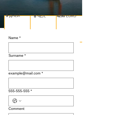
9
ДНЕЙ
4290
8
ЧЕЛ.
EURO
Name
*
Surname
*
example@mail.com
*
555-555-555
*
Сomment