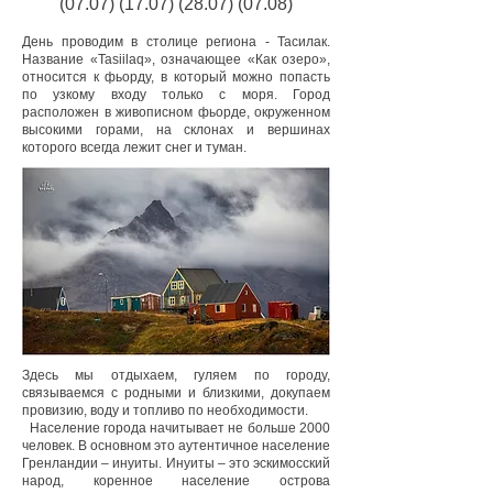
(07.07) (17.07) (28.07) (07.08)
День проводим в столице региона - Тасилак.
Название «Tasiilaq», означающее «Как озеро»,
относится к фьорду, в который можно попасть
по узкому входу только с моря. Город
расположен в живописном фьорде, окруженном
высокими горами, на склонах и вершинах
которого всегда лежит снег и туман.
Здесь мы отдыхаем, гуляем по городу,
связываемся с родными и близкими, докупаем
провизию, воду и топливо по необходимости.
Население города начитывает не больше 2000
человек. В основном это аутентичное население
Гренландии – инуиты. Инуиты – это эскимосский
народ, коренное население острова