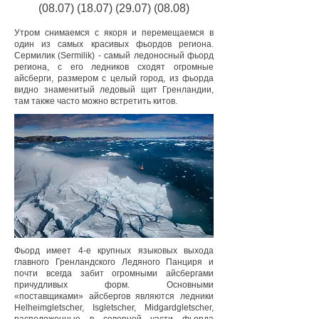
(08.07) (18.07) (29.07) (08.08)
Утром снимаемся с якоря и перемещаемся в
один из самых красивых фьордов региона.
Сермилик (Sermilik) - самый ледоносный фьорд
региона, с его ледников сходят огромные
айсберги, размером с целый город, из фьорда
видно знаменитый ледовый щит Гренландии,
там также часто можно встретить китов.
Фьорд имеет 4-е крупных языковых выхода
главного Гренландского Ледяного Панциря и
почти всегда забит огромными айсбергами
причудливых форм. Основными
«поставщиками» айсбергов являются ледники
Helheimgletscher, Isgletscher, Midgardgletscher,