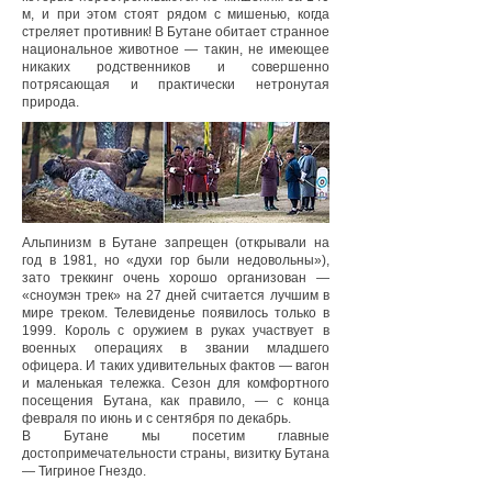
м, и при этом стоят рядом с мишенью, когда
стреляет противник! В Бутане обитает странное
национальное животное — такин, не имеющее
никаких родственников и совершенно
потрясающая и практически нетронутая
природа.
Альпинизм в Бутане запрещен (открывали на
год в 1981, но «духи гор были недовольны»),
зато треккинг очень хорошо организован —
«сноумэн трек» на 27 дней считается лучшим в
мире треком. Телевиденье появилось только в
1999. Король с оружием в руках участвует в
военных операциях в звании младшего
офицера. И таких удивительных фактов — вагон
и маленькая тележка. Сезон для комфортного
посещения Бутана, как правило, — с конца
февраля по июнь и с сентября по декабрь.
В Бутане мы посетим главные
достопримечательности страны, визитку Бутана
— Тигриное Гнездо.