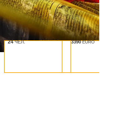
24
ЧЕЛ.
11
ДНЕЙ
3390
EURO