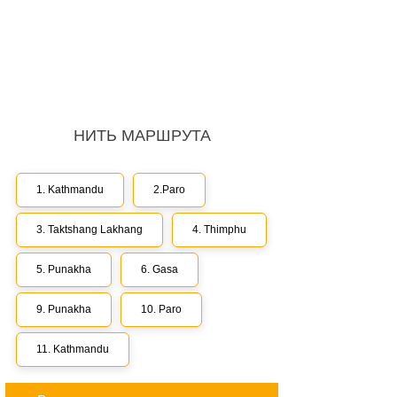
НИТЬ МАРШРУТА
1. Kathmandu
2.Paro
3. Taktshang Lakhang
4. Thimphu
5. Punakha
6. Gasa
9. Punakha
10. Paro
11. Kathmandu