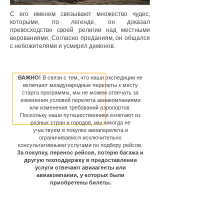
С его именем связывают множество чудес,
которыми, по легенде, он доказал
превосходство своей религии над местными
верованиями. Согласно преданиям, он общался
с небожителями и усмирял демонов.
ВАЖНО!
В связи с тем, что наши экспедиции не
включают международные перелеты к месту
старта программы, мы не можем отвечать за
изменения условий перелета авиакомпаниями
или изменения требований аэропортов.
Поскольку наши путешественники взлетают из
разных стран и городов, мы никогда не
участвуем в покупке авиаперелета и
ограничиваемся исключительно
консультативными услугами по подбору рейсов.
За покупку, перенос рейсов, потерю багажа и
другую техподдержку в предоставлении
услуги отвечают авиаагенты или
авиакомпании, у которых были
приобретены билеты.