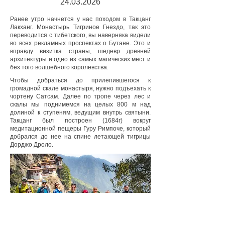
24.03.2026
Ранее утро начнется у нас походом в Такцанг
Лакханг. Монастырь Тигриное Гнездо, так это
переводится с тибетского, вы наверняка видели
во всех рекламных проспектах о Бутане. Это и
вправду визитка страны, шедевр древней
архитектуры и одно из самых магических мест и
без того волшебного королевства.
Чтобы добраться до прилепившегося к
громадной скале монастыря, нужно подъехать к
чортену Сатсам. Далее по тропе через лес и
скалы мы поднимемся на целых 800 м над
долиной к ступеням, ведущим внутрь святыни.
Такцанг был построен (1684г) вокруг
медитационной пещеры Гуру Римпоче, который
добрался до нее на спине летающей тигрицы
Дорджо Дроло.