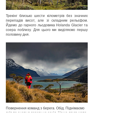
Трекінг близько шести кілометрів без значних
перепадів висот, але зі складним рельєфом.
Йдемо до гарного льодовика Holanda Glacier та
озера поблизу. Для цього ми виділяємо першу
половину дня.
Повернення команд з берега. Обід. Піднімаємо
якір та знову в дорогу на захід. Наша друга мета
− потрапити в один із рукавів знаменитого своєю
красою фіорду Синопія.