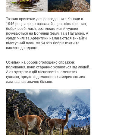
Тварин привезли для розведення з Канади в
1946 році, але, як зазвичай, щось пішло не так,
бобри розбіглися, розплодилися й чудово
почуваються на Вогняній Землі та в Патагонії. А
уряди Чилі та Аргентини намагаються винайти
підступний план, як би всіх бобрів взяти та
вивести до одного.
Оскільки на бобрів оголошено справжнє
полювання, вони старанно ховаються від людей.
А от зустріти в цій місцевості знаменитих
гуанако, предків одомашнених американських
лам, шансів значно більше.