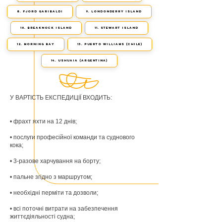
8. Fjord Garibaldi
9. londonderry island
10. Breaknock Island
11. Stewart Island
12. Morning Bay
13. Puerto Williams (Chile)
14. Ushuaia (Argentina)
У ВАРТІСТЬ ЕКСПЕДИЦІЇ ВХОДИТЬ:
• фрахт яхти на 12 днів;
• послуги професійної команди та суднового
кока;
• 3-разове харчування на борту;
• пальне згідно з маршрутом;
• необхідні перміти та дозволи;
• всі поточні витрати на забезпечення
життєдіяльності судна;