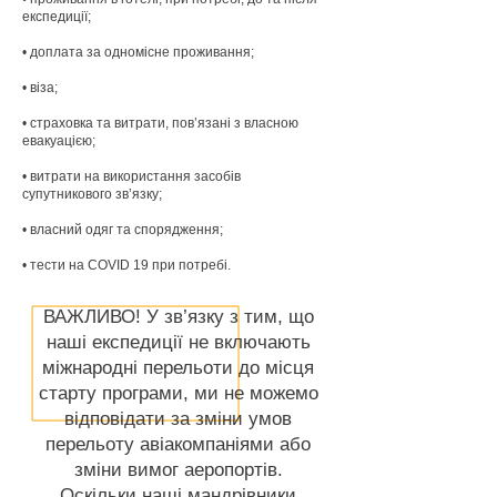
експедиції;
• доплата за одномісне проживання;
• віза;
• страховка та витрати, пов’язані з власною
евакуацією;
• витрати на використання засобів
супутникового зв’язку;
• власний одяг та спорядження;
• тести на COVID 19 при потребі.
ВАЖЛИВО! У зв’язку з тим, що
наші експедиції не включають
міжнародні перельоти до місця
старту програми, ми не можемо
відповідати за зміни умов
перельоту авіакомпаніями або
зміни вимог аеропортів.
Оскільки наші мандрівники