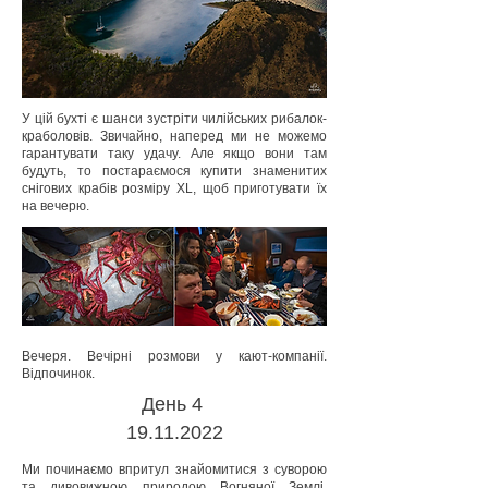
У цій бухті є шанси зустріти чилійських рибалок-
краболовів. Звичайно, наперед ми не можемо
гарантувати таку удачу. Але якщо вони там
будуть, то постараємося купити знаменитих
снігових крабів розміру ХL, щоб приготувати їх
на вечерю.
Вечеря. Вечірні розмови у кают-компанії.
Відпочинок.
День 4
19.11.2022
Ми починаємо впритул знайомитися з суворою
та дивовижною природою Вогняної Землі.