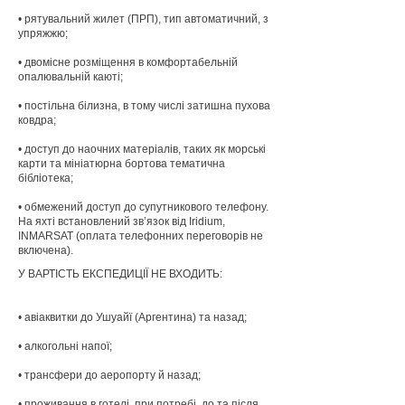
• рятувальний жилет (ПРП), тип автоматичний, з
упряжжю;
• двомісне розміщення в комфортабельній
опалювальній каюті;
• постільна білизна, в тому числі затишна пухова
ковдра;
• доступ до наочних матеріалів, таких як морські
карти та мініатюрна бортова тематична
бібліотека;
• обмежений доступ до супутникового телефону.
На яхті встановлений зв’язок від Iridium,
INMARSAT (оплата телефонних переговорів не
включена).
У ВАРТІСТЬ ЕКСПЕДИЦІЇ НЕ ВХОДИТЬ:
• авіаквитки до Ушуайї (Аргентина) та назад;
• алкогольні напої;
• трансфери до аеропорту й назад;
• проживання в готелі, при потребі, до та після