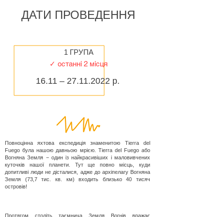
ДАТИ ПРОВЕДЕННЯ
1 ГРУПА
✓ останні 2 місця
16.11 –
27.11.2022
р.
Повноцінна яхтова експедиція знаменитою Tierra del
Fuego була нашою давньою мрією. Tierra del Fuego або
Вогняна Земля − один із найкрасивіших і маловивчених
куточків нашої планети. Тут ще повно місць, куди
допитливі люди не дісталися, адже до архіпелагу Вогняна
Земля (73,7 тис. кв. км) входить близько 40 тисяч
островів!
Протягом століть таємнича Земля Вогнів вражає