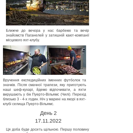
Ближче до вечора у нас барбекю та вечір
знайомств Паганелей у затишній кают-компанії
місцевого яхт-клубу.
Вручення експедиційних іменних футболок та
значків. Після смачної трапези, яку приготують
наші шеф-кухарі, йдемо відпочивати, а яхти
вирушають у бік Пуерто-Вільямс (Чилі). Перехід
близько 3 - 4-х годин. Ніч у марині на якорі в яхт-
клубі селища Пуерто-Вільямс.
День 2
17.11.2022
Ця доба буде досить щільною. Першу половину