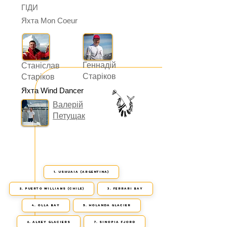
ГІДИ
Яхта Mon Coeur
Геннадій
Станіслав
Старіков
Старіков
Яхта Wind Dancer
Валерій
Петущак
1. Ushuaia (Argentina)
2. Puerto Williams (Chile)
3. Ferrari Bay
4. Olla Bay
5. Holanda Glacier
6. Alkey Glaciers
7. Sinopia fjord