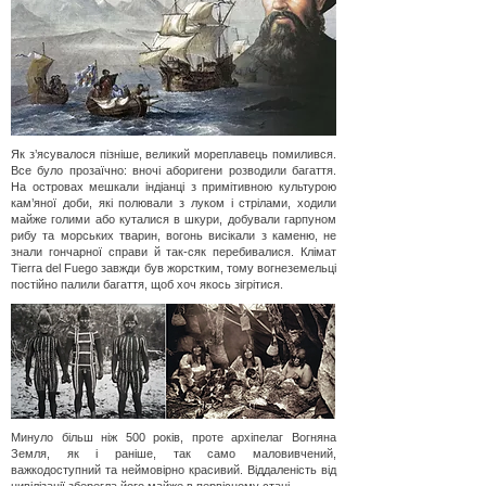
Як з’ясувалося пізніше, великий мореплавець помилився.
Все було прозаїчно: вночі аборигени розводили багаття.
На островах мешкали індіанці з примітивною культурою
кам’яної доби, які полювали з луком і стрілами, ходили
майже голими або куталися в шкури, добували гарпуном
рибу та морських тварин, вогонь висікали з каменю, не
знали гончарної справи й так-сяк перебивалися. Клімат
Tierra del Fuego завжди був жорстким, тому вогнеземельці
постійно палили багаття, щоб хоч якось зігрітися.
Минуло більш ніж 500 років, проте архіпелаг Вогняна
Земля, як і раніше, так само маловивчений,
важкодоступний та неймовірно красивий. Віддаленість від