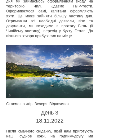
дня ми займаємось оформленням входу на
територію Чилі. Здаємо ПЛР-тести.
Оформлюємося самі, капітани оформляють
яхти. Це може зайняти більшу частину дня.
Отримавши всі необхідні дозволи, візи та
документи, ми виходимо в протоку Бігль (її
Чилійську частину), перехід у бухту Ferrari. До
пізнього вечора прибуваємо на місце.
Стаємо на якір. Вечеря. Відпочинок.
День 3
18.11.2022
Після смачного сніданку, який нам приготують
наші суднові коки, на годинку-другу ми