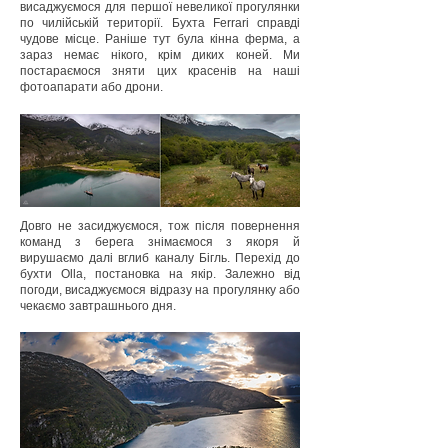
висаджуємося для першої невеликої прогулянки
по чилійській території. Бухта Ferrari справді
чудове місце. Раніше тут була кінна ферма, а
зараз немає нікого, крім диких коней. Ми
постараємося зняти цих красенів на наші
фотоапарати або дрони.
Довго не засиджуємося, тож після повернення
команд з берега знімаємося з якоря й
вирушаємо далі вглиб каналу Бігль. Перехід до
бухти Olla, постановка на якір. Залежно від
погоди, висаджуємося відразу на прогулянку або
чекаємо завтрашнього дня.