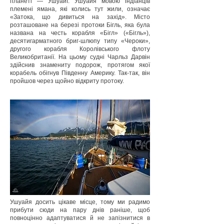
планеті — Ушуайї. Ушуайя мовою індіанців
племені ямана, які колись тут жили, означає
«Затока, що дивиться на захід». Місто
розташоване на березі протоки Бігль, яка була
названа на честь корабля «Бігл» («Бігль»),
десятигарматного бриг-шлюпу типу «Чероки»,
другого корабля Королівського флоту
Великобританії. На цьому судні Чарльз Дарвін
здійснив знамениту подорож, протягом якої
корабель обігнув Південну Америку. Так-так, він
пройшов через щойно відкриту протоку.
Ушуайя досить цікаве місце, тому ми радимо
прибути сюди на пару днів раніше, щоб
повноцінно адаптуватися й не запізнитися в