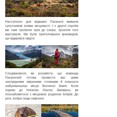
Наступного дня відважні Паганелі вивчили
супутникові знімки місцевості. І з другої спроби
ми таки пробили трек до озера. Зусилля того
вартували. Ми були приголомшені краєвидом,
що відкрився звідти.
Сподіваємося, ви розумієте, що команда
Паганелей готова провести вас цими
заповідними звіриними стежками й показати
найунікальніші місця Вогняної Землі. Коли
підемо до Holanda Glacier, ймовірно, ви
познайомитеся з місцевою родиною бобрів. До
речі, бобри сюди завезені.