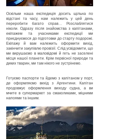
Оскільки наша експедиція досить щільна по
відстані та часу, нам належить у цей день
переробити багато справ… Розслаблятися
ніколи. Одразу після знайомства з капітанами,
екіпажем та учасниками експедиції ми
приєднуємося до підготовки до старту подорожі.
Екіпажу й вам належить оформити вихід,
закінчити закупівлю провізії. Слід усвідомити, що
ми вирушаємо в маловідомі й геть не заселені
місця нашої планети. Крім первісної природи та
диких тварин, ми там нікого не зустрінемо.
Готуємо паспорти та йдемо з капітаном у порт,
де оформляємо вихід з Аргентини. Капітан
продовжує оформлення виходу судна, а ви
мчите в супермаркет за смаколиками, міцними
напоями та іншим.