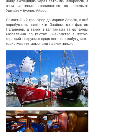
нашу експедицію через затримки авіарейсів, а
вони частенько трапляються на перельоті
Ушуайя − Буенос-Айрес.
Самостійний трансфер до марини Афасін, в якій
перебувають наші яхти. Знайомство з флотом
Паганелей, а також з капітанами та екіпажем.
Розселення по каютах. Знайомство з яхтою,
короткий інструктаж щодо яхтового побуту, кают,
користування гальюнами та електрикою.