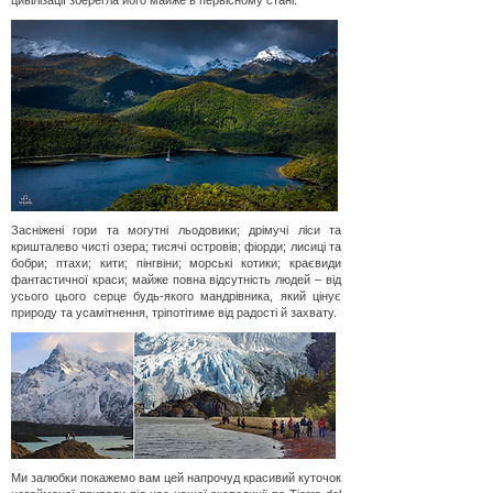
цивілізації зберегла його майже в первісному стані.
Засніжені гори та могутні льодовики; дрімучі ліси та
кришталево чисті озера; тисячі островів; фіорди; лисиці та
бобри; птахи; кити; пінгвіни; морські котики; краєвиди
фантастичної краси; майже повна відсутність людей – від
усього цього серце будь-якого мандрівника, який цінує
природу та усамітнення, тріпотітиме від радості й захвату.
Ми залюбки покажемо вам цей напрочуд красивий куточок