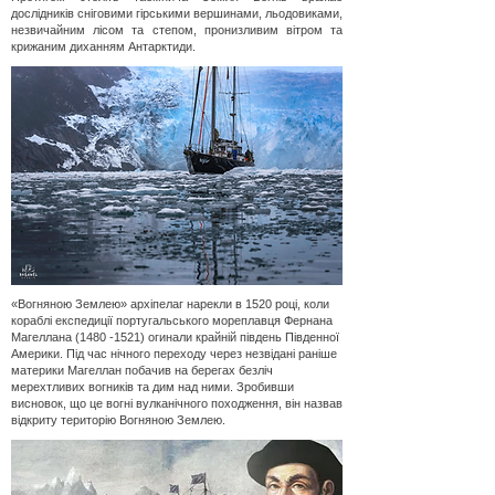
дослідників сніговими гірськими вершинами, льодовиками,
незвичайним лісом та степом, пронизливим вітром та
крижаним диханням Антарктиди.
«Вогняною Землею» архіпелаг нарекли в 1520 році, коли
кораблі експедиції португальського мореплавця Фернана
Магеллана
(1480 -1521)
огинали крайній південь Південної
Америки. Під час нічного переходу через незвідані раніше
материки Магеллан побачив на берегах безліч
мерехтливих вогників та дим над ними. Зробивши
висновок, що це вогні вулканічного походження, він назвав
відкриту територію Вогняною Землею.