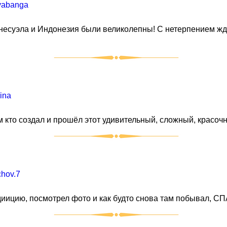
avabanga
несуэла и Индонезия были великолепны! С нетерпением ждё
ina
 кто создал и прошёл этот удивительный, сложный, красочн
chov.7
едиицию, посмотрел фото и как будто снова там побывал,