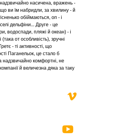
 надзвичайно насичена, вражень - 
кщо ви їм набридли, за хвилину - й 
існенько обіймаються, оп - і 
елі дельфіни... Друге - це 
, водоспади, пляжі й океан) - і 
(така от особливість), зручні 
етє - ті активності, що 
сті Паганельок, це стало б 
за надзвичайно комфортні, не 
мпанії й величезна дяка за таку 
ABOUT US
TEAM