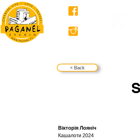
ABOUT US
< Back
S
 Вікторія Лояніч
 Кашалоти 2024