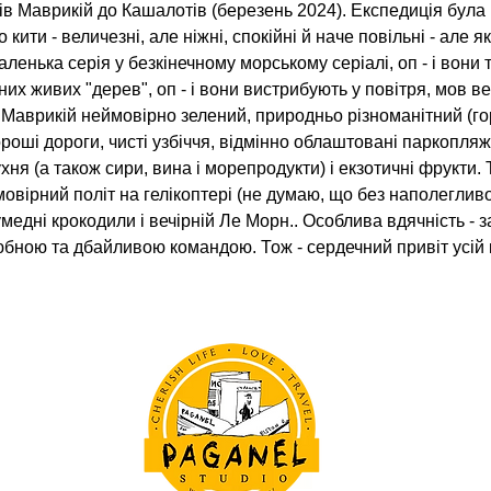
в Маврикій до Кашалотів (березень 2024). Експедиція була
 кити - величезні, але ніжні, спокійні й наче повільні - але я
ленька серія у безкінечному морському серіалі, оп - і вони т
х живих "дерев", оп - і вони вистрибують у повітря, мов вес
Маврикій неймовірно зелений, природньо різноманітний (гори
роші дороги, чисті узбіччя, відмінно облаштовані паркопляжі 
ня (а також сири, вина і морепродукти) і екзотичні фрукти. Тр
овірний політ на гелікоптері (не думаю, що без наполегливо
медні крокодили і вечірній Ле Морн.. Особлива вдячність - 
бною та дбайливою командою. Тож - сердечний привіт усій ко