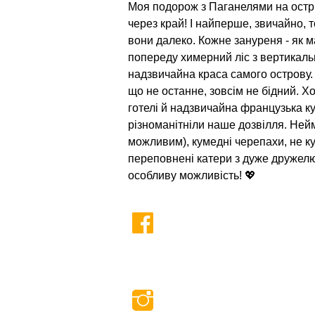
Моя подорож з Паганелями на острі
через край! І найперше, звичайно, то
вони далеко. Кожне зануреня - як ма
попереду химерний ліс з вертикальни
надзвичайна краса самого острову. 
що не останне, зовсім не бідний. Хо
готелі й надзвичайна французька кух
різноманітніли наше дозвілля. Нейм
можливим), кумедні черепахи, не ку
переповнені катери з дуже дружелю
особливу можливість! 💖
CALENDAR 2026
CONTACTS