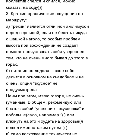
Коллектив спелся и спился, можно 
сказать, на ходу)))
3. Краткие практические ощущения по 
маршруту:
а) трекинг является отличной акклимухой 
перед вершиной, если не бежать никуда 
с шашкой наголо, то особых проблем 
высота при восхождении не создает, 
помогает почуствовать себя увереннее 
тем, кто не очень много бывал до этого в 
горах,
б) питание по лоджах - такое себе, 
делится в основном на сьедобное и не 
очень, опция "вкусное" не 
предусмотрена.
Цены при этом, мягко говоря, не очень 
гуманные. В общем, рекомендую или 
брать с собой "усиление - вкусняшки" и 
побольше(сало, например :) ) или 
плюнуть на это и худеть на здоровье(я 
пошел именно таким путем :) )
в) само восхождение технически не 