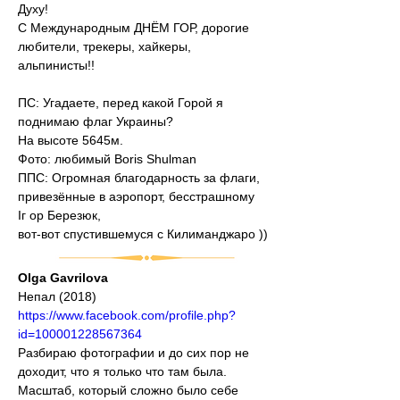
Духу!
С Международным ДНЁМ ГОР, дорогие 
любители, трекеры, хайкеры, 
альпинисты!!
⠀
ПС: Угадаете, перед какой Горой я 
поднимаю флаг Украины?
На высоте 5645м.
Фото: любимый Boris Shulman
ППС: Огромная благодарность за флаги, 
привезённые в аэропорт, бесстрашному 
Іг ор Березюк,
вот-вот спустившемуся с Килиманджаро ))
Olga Gavrilova
Непал (2018)
https://www.facebook.com/profile.php?
id=100001228567364
Разбираю фотографии и до сих пор не 
доходит, что я только что там была. 
Масштаб, который сложно было себе 