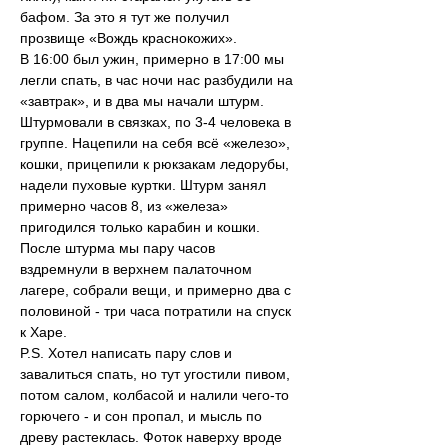
бафом. За это я тут же получил 
прозвище «Вождь краснокожих».
В 16:00 был ужин, примерно в 17:00 мы 
легли спать, в час ночи нас разбудили на 
«завтрак», и в два мы начали штурм. 
Штурмовали в связках, по 3-4 человека в 
группе. Нацепили на себя всё «железо», 
кошки, прицепили к рюкзакам ледорубы, 
надели пуховые куртки. Штурм занял 
примерно часов 8, из «железа» 
пригодился только карабин и кошки. 
После штурма мы пару часов 
вздремнули в верхнем палаточном 
лагере, собрали вещи, и примерно два с 
половиной - три часа потратили на спуск 
к Харе.
P.S. Хотел написать пару слов и 
завалиться спать, но тут угостили пивом, 
потом салом, колбасой и налили чего-то 
горючего - и сон пропал, и мысль по 
древу растеклась. Фоток наверху вроде 