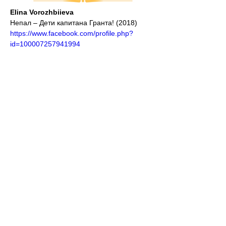
Elina Vorozhbiieva
Непал – Дети капитана Гранта! (2018)
https://www.facebook.com/profile.php?
id=100007257941994
Присоединюсь к словам «спасибо» в 
адрес Бориса, Славы и Игоря. Спасибо 
вам много раз, за выдержку и мастерство 
работы с нами, за ваш юмор и 
спокойствие, за возможность 
попробовать свои силы. К каждому 
человеку из команды я испытываю много 
теплоты и благодарна. Совсем
разные и при этом близкие по духу люди, 
говорю вам «спасибо» за поддержку и 
знакомство, спасибо что вы есть и мы 
встретились на этом маршруте. Все 
сложности маршрута скоро забудутся, 
останутся самые тёплые впечатления.
Olga Danilenko