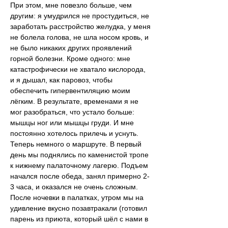
При этом, мне повезло больше, чем 
другим: я умудрился не простудиться, не 
заработать расстройство желудка, у меня 
не болела голова, не шла носом кровь, и 
не было никаких других проявлений 
горной болезни. Кроме одного: мне 
катастрофически не хватало кислорода, 
и я дышал, как паровоз, чтобы 
обеспечить гипервентиляцию моим 
лёгким. В результате, временами я не 
мог разобраться, что устало больше: 
мышцы ног или мышцы груди. И мне 
постоянно хотелось прилечь и уснуть.
Теперь немного о маршруте. В первый 
день мы поднялись по каменистой тропе 
к нижнему палаточному лагерю. Подъем 
начался после обеда, занял примерно 2-
3 часа, и оказался не очень сложным. 
После ночевки в палатках, утром мы на 
удивление вкусно позавтракали (готовил 
парень из приюта, который шёл с нами в 