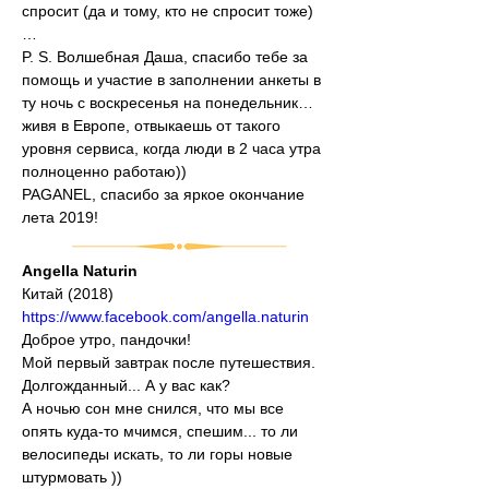
спросит (да и тому, кто не спросит тоже)
…
P. S. Волшебная Даша, спасибо тебе за 
помощь и участие в заполнении анкеты в 
ту ночь с воскресенья на понедельник… 
живя в Европе, отвыкаешь от такого 
уровня сервиса, когда люди в 2 часа утра 
полноценно работаю))
PAGANEL, спасибо за яркое окончание 
лета 2019!
Angella Naturin
Китай (2018)
https://www.facebook.com/angella.naturin
Доброе утро, пандочки!
Мой первый завтрак после путешествия. 
Долгожданный... А у вас как?
А ночью сон мне снился, что мы все 
опять куда-то мчимся, спешим... то ли 
велосипеды искать, то ли горы новые 
штурмовать ))