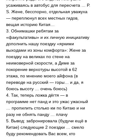
усаживаясь в автобус для пересчета … P. 
S. Жене, бесспорно, отдельная уважуха 
— переплюнул всех местных гидов, 
вещая историю Китая…
3. Обнимашки ребятам за 
«факультативы» и их личную инициативу 
дополнить нашу поездку «яркими 
выходами из зоны комфорта»: Жене за 
поездку на великах по стене на 
неимоверной скорости, а Диме за 
покорение верхотуры высотой в 62 
этажа, по мнению моего айфона (в 
переводе на русский — горы… и да, я 
боюсь высоту … очень боюсь)
4. Так, теперь ложка дёгтя — в 
программе нет панд и это ужас ужасный 
… пропилить столько км по Китаю и ни 
разу не обнять панду … плачу
5. Вывод: забронировала (будучи ещё в 
Китае) следующие 2 поездки … смело 
буду рекомендовать Вас всем, кто 