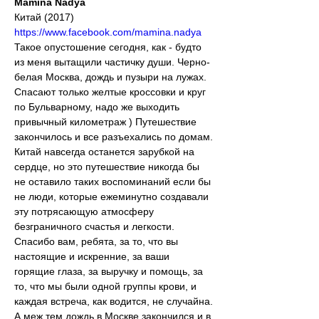
Mamina Nadya
Китай (2017)
https://www.facebook.com/mamina.nadya
Такое опустошение сегодня, как - будто 
из меня вытащили частичку души. Черно- 
белая Москва, дождь и пузыри на лужах. 
Спасают только желтые кроссовки и круг 
по Бульварному, надо же выходить 
привычный километраж ) Путешествие 
закончилось и все разъехались по домам.
Китай навсегда останется зарубкой на 
сердце, но это путешествие никогда бы 
не оставило таких воспоминаний если бы 
не люди, которые ежеминутно создавали 
эту потрясающую атмосферу 
безграничного счастья и легкости. 
Спасибо вам, ребята, за то, что вы 
настоящие и искренние, за ваши 
горящие глаза, за выручку и помощь, за 
то, что мы были одной группы крови, и 
каждая встреча, как водится, не случайна.
А меж тем дождь в Москве закончился и в 