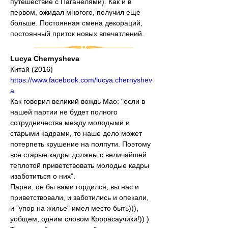
путешествие с Паганелями). Как и в 
первом, ожидал многого, получил еще 
больше. Постоянная смена декораций, 
постоянный приток новых впечатлений.
Lucya Chernysheva
Китай (2016)
https://www.facebook.com/lucya.chernyshev
a
Как говорил великий вождь Мао: "если в 
нашей партии не будет полного 
сотрудничества между молодыми и 
старыми кадрами, то наше дело может 
потерпеть крушение на полпути. Поэтому 
все старые кадры должны с величайшей 
теплотой приветствовать молодые кадры 
изаботиться о них".
Парни, он бы вами гордился, вы нас и 
приветствовали, и заботились и опекали, 
и "упор на жилье" имел место быть))), 
уобщем, одним словом Крррасаучики!)) ) 