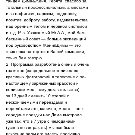
тандем Дима&Женя. Ребята, спасибо за 
тотальный профессионализм, а местами 
и за пофигизм, сарказм, поддержку, 
позитив, доброту, заботу, издевательства 
над бренным телом и нервной системой 
и т. д. P. s. Уважаемый Mr.A.A., мой Вам 
бесценный совет — больше экспедиций 
под руководством Жени&Димы — это 
«вишенка на торте» в Вашей компании, 
точно Вам говорю.
2. Программа разработана очень и очень 
грамотно (запредельное количество 
красивых фотографий в телефоне с по-
настоящему заряженных красотой и 
величием мест тому доказательство) … 
за 13 дней сменить 10 отелей с 
нескончаемыми переездами и 
перелётами это, конечно, много… но к 
середине поездки нас Дима выстроил 
уже так, что в 7 утра с чемоданами 
(успев позавтракать) мы все были 
искренне рады его видеть, послушно 