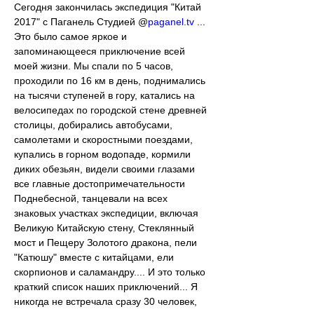
Сегодня закончилась экспедиция "Китай 
2017" с Паганель Студией @
paganel.tv
 ... 
Это было самое яркое и 
запоминающееся приключение всей 
моей жизни. Мы спали по 5 часов, 
проходили по 16 км в день, поднимались 
на тысячи ступеней в гору, катались на 
велосипедах по городской стене древней 
столицы, добирались автобусами, 
самолетами и скоростными поездами, 
купались в горном водопаде, кормили 
диких обезьян, видели своими глазами 
все главные достопримечательности 
Поднебесной, танцевали на всех 
знаковых участках экспедиции, включая
Великую Китайскую стену, Стеклянный 
мост и Пещеру Золотого дракона, пели 
"Катюшу" вместе с китайцами, ели 
скорпионов и саламандру.... И это только 
краткий список наших приключений... Я 
никогда не встречала сразу 30 человек, 