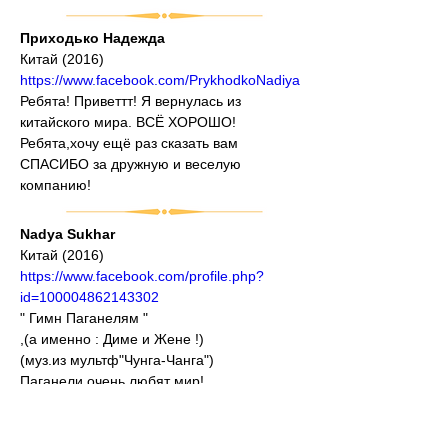
Приходько Надежда
Китай (2016)
https://www.facebook.com/PrykhodkoNadiya
Ребята! Приветтт! Я вернулась из 
китайского мира. ВСЁ ХОРОШО!
Ребята,хочу ещё раз сказать вам 
СПАСИБО за дружную и веселую 
компанию!
Nadya Sukhar
Китай (2016)
https://www.facebook.com/profile.php?
id=100004862143302
" Гимн Паганелям "
,(а именно : Диме и Жене !)
(муз.из мультф"Чунга-Чанга")
Паганели очень любят мир!
Паганели вы ведь наш кумир!
Паганели очень любим вас!
Паганели с вами мы сейчас!