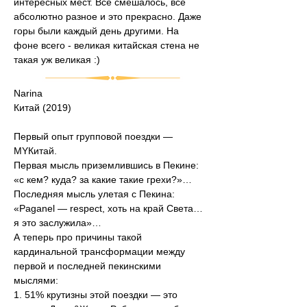
интересных мест. Все смешалось, все 
абсолютно разное и это прекрасно. Даже 
горы были каждый день другими. На 
фоне всего - великая китайская стена не 
такая уж великая :)
Narina
Китай (2019)
Первый опыт групповой поездки — 
MYКитай.
Первая мысль приземлившись в Пекине: 
«с кем? куда? за какие такие грехи?»…
Последняя мысль улетая с Пекина: 
«Paganel — respect, хоть на край Света… 
я это заслужила»…
А теперь про причины такой 
кардинальной трансформации между 
первой и последней пекинскими 
мыслями:
1. 51% крутизны этой поездки — это 