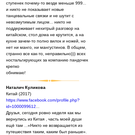
ступенек почему-то везде меньше 999... 
и никто не показывает новые 
танцевальные связки и не шутит с 
невозмутимым лицом... никто не 
поддерживает нехитрый разговор на 
китайском, стол дома не крутится, а на 
кухне зачем-то полно вилок и ножей, но 
нет ни манго, ни мангустинов. В общем, 
странно все как-то, неправильно))) всех 
ностальгирующих за компанию пандочек 
крепко
обнимаю!
Наталич Куликова
Китай (2017)
https://www.facebook.com/profile.php?
id=1000099612
...
Друзья, сегодня ровно неделя как мы 
вернулись из Китая , часть моей души 
ещё там ...«Никто не возвращается из 
путешествия таким, каким был раньше».