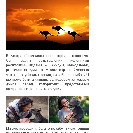
В Австралії склалася неповторна екосистема.
Світ тварин представлений численними
реліктовими видами – єхидни, качкодзьоби,
різноманітні сумчасті. А чого варті неймовірно
чарівні та унікальні коали, валабі та вомбати! І
що може бути цікавішим за подорож за кермом
джипа серед колоритних представників
австралійської флори та фауни?!
Ми вже проводили багато незабутніх експедицій