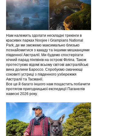
Нам належить здолати нескладні трекінги в
красивих парках Noojee і Grampians National
Park, де ми зможемо максимально близько
познайомитися з какаду та іншими мешканцями
південної Австралії. Ми будемо спостерігати
нічний парад пінгвінів на острові Філіпа. Також
протестуємо відомі всьому світові австралійські
вина долини Бароссо. Спробуємо смачнющі
соковиті устриці з південного узбережжя
Австралії та Тасманії.
Все це й багато іншого нам пощастить побачити
протягом пригодницької експедиції Паганелів
навесні 2026 року.