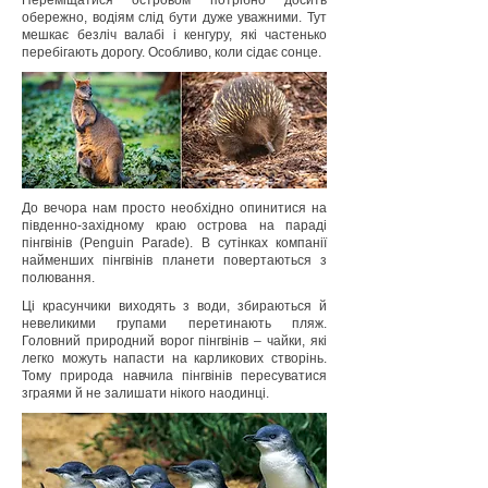
Переміщатися островом потрібно досить
обережно, водіям слід бути дуже уважними. Тут
мешкає безліч валабі і кенгуру, які частенько
перебігають дорогу. Особливо, коли сідає сонце.
До вечора нам просто необхідно опинитися на
південно-західному краю острова на параді
пінгвінів (Penguin Parade). В сутінках компанії
найменших пінгвінів планети повертаються з
полювання.
Ці красунчики виходять з води, збираються й
невеликими групами перетинають пляж.
Головний природний ворог пінгвінів – чайки, які
легко можуть напасти на карликових створінь.
Тому природа навчила пінгвінів пересуватися
зграями й не залишати нікого наодинці.