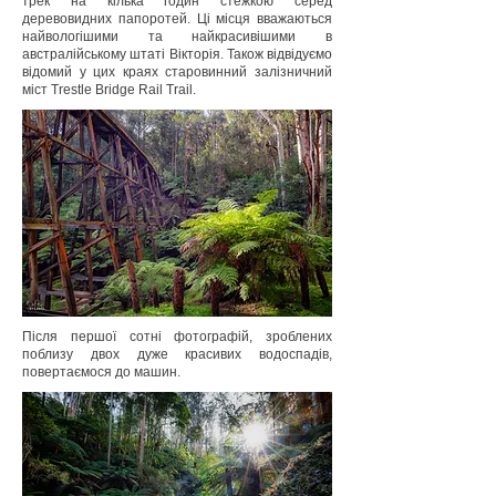
трек на кілька годин стежкою серед
деревовидних папоротей. Ці місця вважаються
найвологішими та найкрасивішими в
австралійському штаті Вікторія. Також відвідуємо
відомий у цих краях старовинний залізничний
міст Trestle Bridge Rail Trail.
Після першої сотні фотографій, зроблених
поблизу двох дуже красивих водоспадів,
повертаємося до машин.