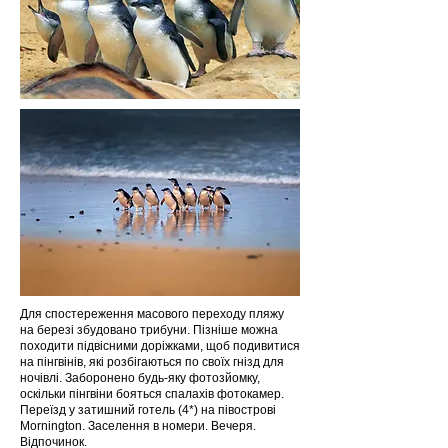
Для спостереження масового переходу пляжу
на березі збудовано трибуни. Пізніше можна
походити підвісними доріжками, щоб подивитися
на пінгвінів, які розбігаються по своїх гнізд для
ночівлі. Заборонено будь-яку фотозйомку,
оскільки пінгвіни бояться спалахів фотокамер.
Переїзд у затишний готель (4*) на півострові
Mornington. Заселення в номери. Вечеря.
Відпочинок.