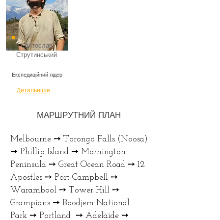
Святослав
Струтинський
Експедиційний лідер
Детальніше
МАРШРУТНИЙ ПЛАН
Melbourne ➙ Torongo Falls (Noosa)
➙ Phillip Island ➙ Mornington
Peninsula ➙ Great Ocean Road ➙ 12
Apostles ➙ Port Campbell ➙
Warambool ➙ Tower Hill ➙
Grampians ➙ Boodjem National
Park ➙ Portland ➙ Adelaide ➙