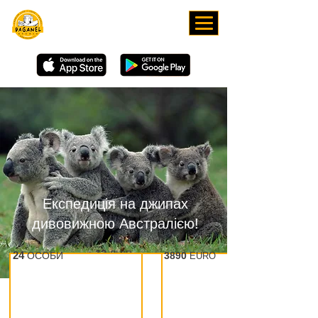
ЗАВАНТАЖУЙТЕ НАШ
ЗАСТОСУНОК
Експедиція на джипах
дивовижною Австралією!
12
ДНІВ
24
ОСОБИ
3890
EURO