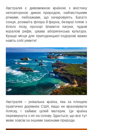
Австралія є дивовижною країною з воістину
неповторною дикою природою, найчистішими
річками, пейзажами, що зачаровують. Багато
сонця, розмаїта флора й фауна, безкраї пляжі з
білого піску, прозорі блакитні лагуни, чудові
коралові рифи, цікава аборигенська культура.
Краще місця для пригодницької подорожі важко
навіть собі уявити!
Австралія – унікальна країна, яка за площею
практично дорівнює США, якщо не враховувати
Аляску, і займає цілий материк. Це країна
перевернута з ніг на голову. Здається, що все тут
живе зовсім за іншими законами природи.