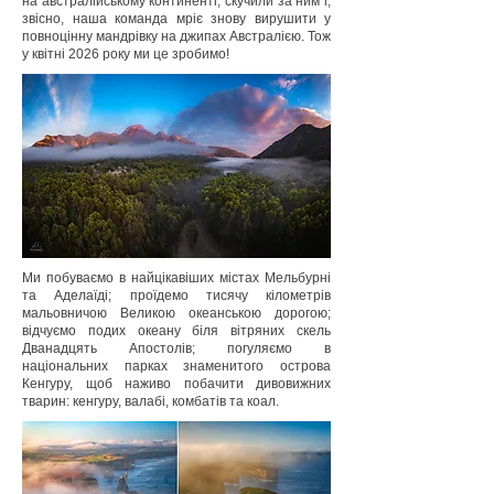
на австралійському континенті, скучили за ним і,
звісно, наша команда мріє знову вирушити у
повноцінну мандрівку на джипах Австралією. Тож
у квітні 2026 року ми це зробимо!
Ми побуваємо в найцікавіших містах Мельбурні
та Аделаїді; проїдемо тисячу кілометрів
мальовничою Великою океанською дорогою;
відчуємо подих океану біля вітряних скель
Дванадцять Апостолів; погуляємо в
національних парках знаменитого острова
Кенгуру, щоб наживо побачити дивовижних
тварин: кенгуру, валабі, комбатів та коал.