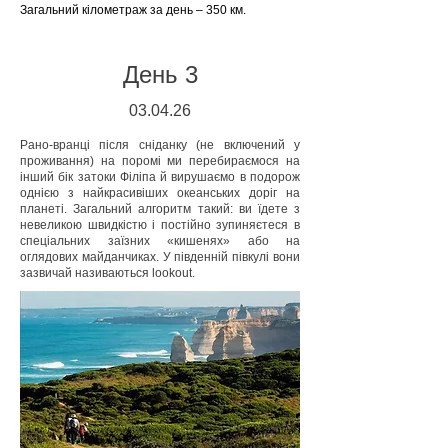
Загальний кілометраж за день – 350 км.
День 3
03.04
.26
Рано-вранці після сніданку (не включений у
проживання) на поромі ми перебираємося на
інший бік затоки Філіпа й вирушаємо в подорож
однією з найкрасивіших океанських доріг на
планеті. Загальний алгоритм такий: ви їдете з
невеликою швидкістю і постійно зупиняєтеся в
спеціальних заїзних «кишенях» або на
оглядових майданчиках. У південній півкулі вони
зазвичай називаються lookout.