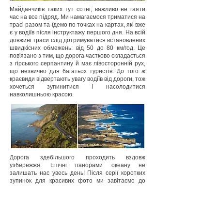
Майданчиків таких тут сотні, важливо не гаяти
час на все підряд. Ми намагаємося триматися на
трасі разом та їдемо по точках на картах, які вже
є у водіїв після інструктажу першого дня. На всій
довжині траси слід дотримуватися встановлених
швидкісних обмежень: від 50 до 80 км/год. Це
пов'язано з тим, що дорога частково складається
з гірського серпантину й має лівосторонній рух,
що незвично для багатьох туристів. До того ж
краєвиди відвертають увагу водіїв від дороги, тож
хочеться зупинитися і насолодитися
навколишньою красою.
Дорога здебільшого проходить вздовж
узбережжя. Епічні панорами океану не
залишать нас увесь день! Після серії коротких
зупинок для красивих фото ми завітаємо до
невеличкого затишного села Lorne, де вип'ємо
кави з гарним краєвидом на додачу та трохи
розімнемо ноги. Наступну зупинку і відступ від
Great Ocean Road ми зробимо в селі Kennett