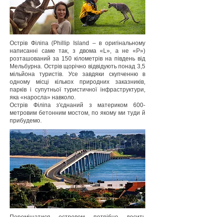
Острів Філіпа (Phillip Island – в оригінальному
написанні саме так, з двома «L», а не «P»)
розташований за 150 кілометрів на південь від
Мельбурна. Острів щорічно відвідують понад 3,5
мільйона туристів. Усе завдяки скупченню в
одному місці кількох природних заказників,
парків і супутньої туристичної інфраструктури,
яка «наросла» навколо.
Острів Філіпа з'єднаний з материком 600-
метровим бетонним мостом, по якому ми туди й
прибудемо.