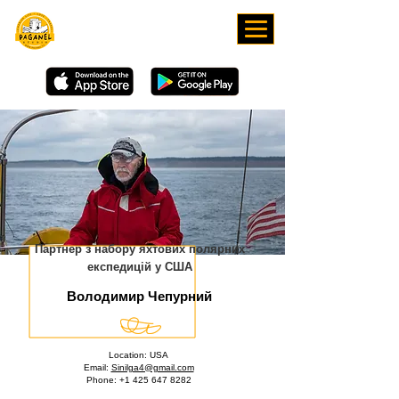
ЗАВАНТАЖУЙТЕ НАШ
ЗАСТОСУНОК
Партнер з набору яхтових полярних
експедицій у США
Володимир Чепурний
Location: USA
Email:
Sinilga4@gmail.com
Phone:
+1 425 647 8282