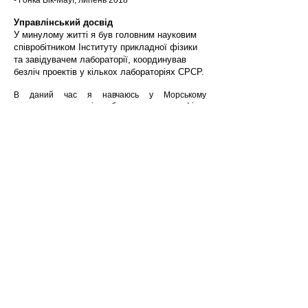
- Гонка Вік-Мауї, липень 2018
Управлінський досвід
У минулому житті я був головним науковим
співробітником Інституту прикладної фізики
та завідувачем лабораторії, координував
безліч проектів у кількох лабораторіях СРСР.
В даний час я навчаюсь у Морському
навчальному центрі, щоб отримати сертифікат
капітана USCG (100 тонн).
Також, я записуюсь до школи парусного спорту
м.Сієтл, щоб отримати ліцензію інструктора з
парусного спорту для ASA.
Цінуй життя! Кохай! Подорожуй!