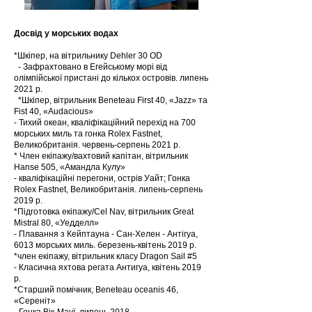
Досвід у морських водах
*Шкіпер, на вітрильнику Dehler 30 OD
- Зафрахтовано в Егейському морі від
олімпійської пристані до кількох островів. липень
2021 р.
*Шкіпер, вітрильник Beneteau First 40, «Jazz» та
Fist 40, «Audacious»
- Тихий океан, кваліфікаційний перехід на 700
морських миль та гонка Rolex Fastnet,
Великобританія. червень-серпень 2021 р.
* Член екіпажу/вахтовий капітан, вітрильник
Hanse 505, «Амандла Кулу»
- кваліфікаційні перегони, острів Уайт; Гонка
Rolex Fastnet, Великобританія. липень-серпень
2019 р.
*Підготовка екіпажу/Cel Nav, вітрильник Great
Mistral 80, «Уедделл»
- Плавання з Кейптауна - Сан-Хелен - Антігуа,
6013 морських миль. березень-квітень 2019 р.
*член екіпажу, вітрильник класу Dragon Sail #5
- Класична яхтова регата Антигуа, квітень 2019
р.
*Старший помічник, Beneteau oceanis 46,
«Сереніт»