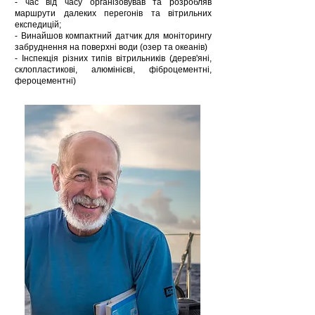
- час від часу організовував та розробляв
маршрути далеких перегонів та вітрильних
експедицій;
- Винайшов компактний датчик для моніторингу
забруднення на поверхні води (озер та океанів)
- Інспекція різних типів вітрильників (дерев'яні,
склопластикові, алюмінієві, фіброцементні,
фероцементні)