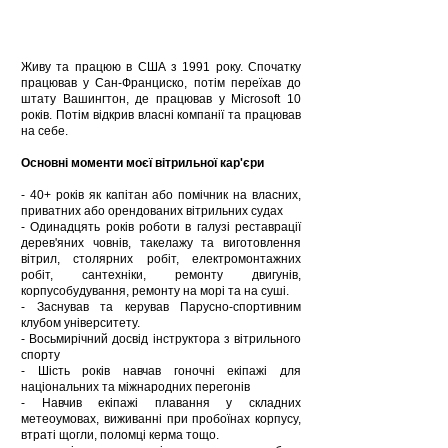
Живу та працюю в США з 1991 року. Спочатку
працював у Сан-Франциско, потім переїхав до
штату Вашингтон, де працював у Microsoft 10
років. Потім відкрив власні компанії та працював
на себе.
Основні моменти моєї вітрильної кар'єри
- 40+ років як капітан або помічник на власних,
приватних або орендованих вітрильних судах
- Одинадцять років роботи в галузі реставрації
дерев'яних човнів, такелажу та виготовлення
вітрил, столярних робіт, електромонтажних
робіт, сантехніки, ремонту двигунів,
корпусобудування, ремонту на морі та на суші.
- Заснував та керував Парусно-спортивним
клубом університету.
- Восьмирічний досвід інструктора з вітрильного
спорту
- Шість років навчав гоночні екіпажі для
національних та міжнародних перегонів
- Навчив екіпажі плавання у складних
метеоумовах, виживанні при пробоїнах корпусу,
втраті щогли, поломці керма тощо.