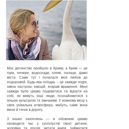
Моє дитинство пройшло в Криму, а Крим — це
гори, печери, водоспади, пляжі, палаци, давні
міста. Саме тут і почалася моя любов до
подорожей. Будь-яка поїздка – це завжди подія,
зміна настрою, емоцій, яскраві враження. Мені
завжди було цікаво подивитися та відчути на
собі, як живуть інші люди, познайомитися з
їхньою культурою та звичаями. У кожному місці є
своя унікальна атмосфера, мабуть, саме вона
мене й тягне в дорогу.
З інших захоплень — я обожнюю цікаво
проводити час у суспільстві своєї дитини,
чоловіка та друзів, читати книги, займатися