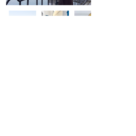
Цінуй життя! Кохай! Подорожуй!