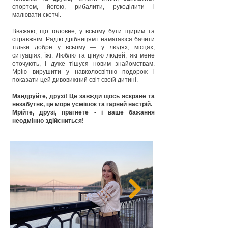
спортом, йогою, рибалити, рукоділити і
малювати скетчі.
Вважаю, що головне, у всьому бути щирим та
справжнім. Радію дрібницям і намагаюся бачити
тільки добре у всьому — у людях, місцях,
ситуаціях, їжі. Люблю та ціную людей, які мене
оточують, і дуже тішуся новим знайомствам.
Мрію вирушити у навколосвітню подорож і
показати цей дивовижний світ своїй дитині.
Мандруйте, друзі! Це завжди щось яскраве та
незабутнє, це море усмішок та гарний настрій.
Мрійте, друзі, прагнете - і ваше бажання
неодмінно здійсниться!