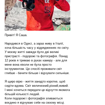
Привіт! Я Саша.
Народився в Одесі, а зараз живу в Італії,
хоча більшість часу у відрядженнях по світу.
У моєму житті завжди було дві великі
пристрасті - подорожі та фотографія. Понад
12 років я тримаю в руках камеру - але для
мене вона ніколи не була просто
інструментом. Це спосіб проживати світ
глибше - бачити більше і відчувати сильніше.
Я щиро вірю - життя занадто коротке, щоб
сидіти вдома. Світ величезний,різний,живий.
І мені хочеться передати це відчуття якомога
більшій кількості людей.
Коли подорожі і фотографія зливаються
воєдино я відчуваю себе на своєму місці.