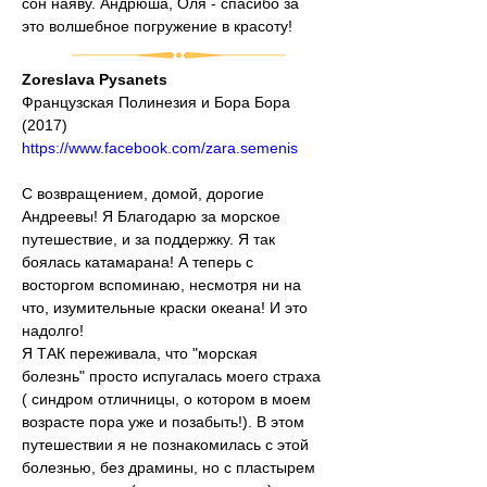
сон наяву. Андрюша, Оля - спасибо за 
это волшебное погружение в красоту!
Zoreslava Pysanets
Французская Полинезия и Бора Бора 
(2017)
https://www.facebook.com/zara.semenis
С возвращением, домой, дорогие 
Андреевы! Я Благодарю за морское 
путешествие, и за поддержку. Я так 
боялась катамарана! А теперь с 
восторгом вспоминаю, несмотря ни на 
что, изумительные краски океана! И это 
надолго!
Я ТАК переживала, что "морская 
болезнь" просто испугалась моего страха 
( синдром отличницы, о котором в моем 
возрасте пора уже и позабыть!). В этом 
путешествии я не познакомилась с этой 
болезнью, без драмины, но с пластырем 