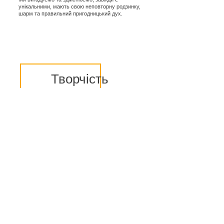
унікальними, мають свою неповторну родзинку,
шарм та правильний пригодницький дух.
Творчість
Перше, що нас цікавить, — це творчість у
всьому. Під час експедицій ми багато
знімаємо відео, фотографуємо, пишемо
оповідання, малюємо картини. Якщо вам
цікавий творчий підхід до життя та подорожей,
то ВЕЛКАМ… нам з вами по дорозі.