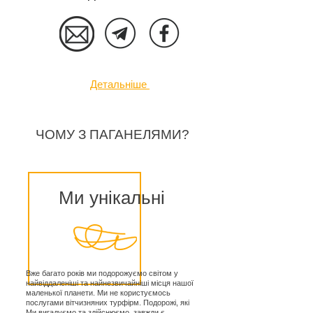
Детальніше
ЧОМУ З ПАГАНЕЛЯМИ?
Ми унікальні
Вже багато років ми подорожуємо світом у
найвіддаленіші та найнезвичайніші місця нашої
маленької планети. Ми не користуємось
послугами вітчизняних турфірм. Подорожі, які
Ми вигадуємо та здійснюємо, завжди є