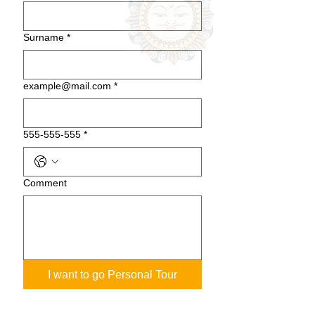
Surname
*
example@mail.com
*
555-555-555
*
Сomment
I want to go Personal Tour