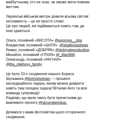
майбутньому, хто не знає, чи зможе жити повним
життям.
Українські військові вкотре довели всьому світові:
незламність – це не просто слово.
Це про людей, які підіймаються навіть там, де
інші здаються.
Ольга, позивний «ВИСОТА»
@egorova__olia
Владислав, позивний «ШАТЯ»
@shatilovladislav
Роман, позивний «ДОБРЯК»
@dobryakproduction
Михайло, позивний «ГРІЗЛІ»
@_titan998
Олександр, позивний «РАГНАР»
@the_mikhovy_family
Це було 33-є сходження нашого Бориса
Шульмана
@borisshulman
— гірського
експедиційного лідера, якому можна довірити
навіть таку складну задачу! Вітаємо його та всю
команду супроводу!
Радіємо, що мали змогу бути причетними до
важливого проєкту
@secondwindua.
Ділимося з вами фотозвітом цього історичного
сходження.