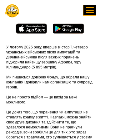
ЗАВАНТАЖУЙТЕ НАШ
ЗАСТОСУНОК
У лютому 2025 року, вперше в історії, четверо
українських військових після ампутацій та
дівчина-військова після важких поранень
підкорили найвищу вершину Африки, гору
Кіліманджаро (5 895 метрів).
Ми пишаємся довірою Фонду, що обрали нашу
компанію і довірили нам організацію та супровід
героїв.
Це не просто підйом — це вихід за межі
можливого.
Це доказ того, що поранення чи ампутація не
ставлять крапку в житті. Навпаки, можна знайти
своє друге дихання та здійснити те, що
здавалося неможливим. Вони не прагнули
рекордів, вони зробили це для тих, хто зараз
бореться з травмами, хто сумнівається у своєму