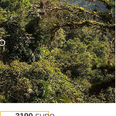
О
3190