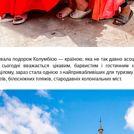
вала подорож Колумбією — країною, яка не так давно асо
 сьогодні вважається цікавим, барвистим і гостинним 
цілому, зараз стала однією з найпривабливіших для туризму
зеїв, білосніжних пляжів, стародавніх колоніальних міст.