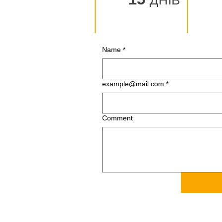
ДНІВ
Name
*
example@mail.com
*
Сomment