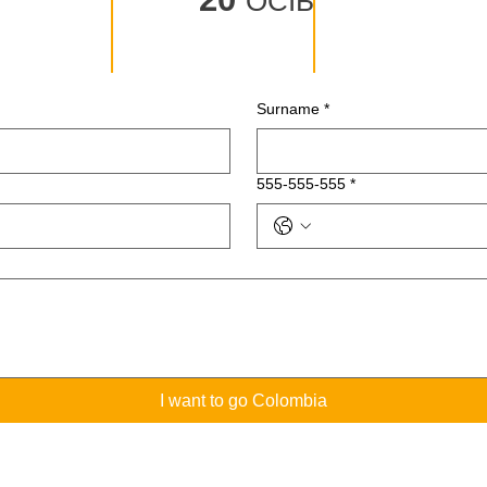
ОСІБ
Surname
*
555-555-555
*
Хочу поїхати до Колумбії
I want to go Colombia