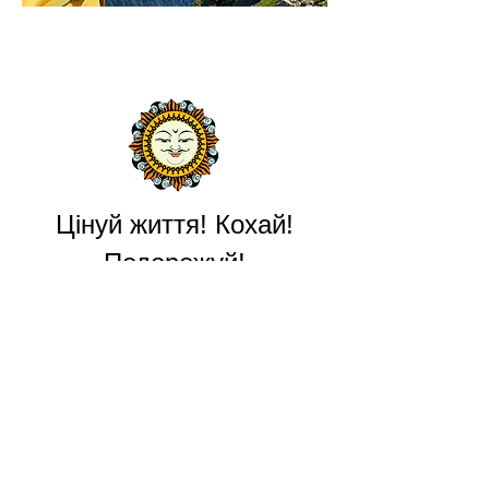
Цінуй життя! Кохай!
Подорожуй!