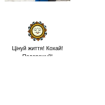
Цінуй життя! Кохай!
Подорожуй!