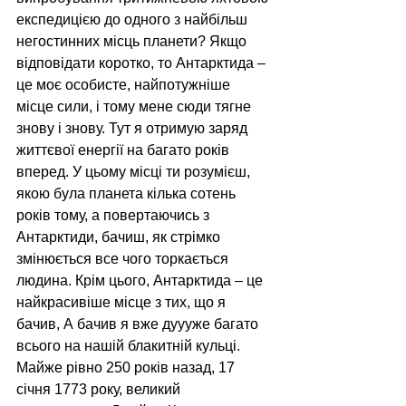
експедицією до одного з найбільш 
негостинних місць планети? Якщо 
відповідати коротко, то Антарктида – 
це моє особисте, найпотужніше 
місце сили, і тому мене сюди тягне 
знову і знову. Тут я отримую заряд 
життєвої енергії на багато років 
вперед. У цьому місці ти розумієш, 
якою була планета кілька сотень 
років тому, а повертаючись з 
Антарктиди, бачиш, як стрімко 
змінюється все чого торкається 
людина. Крім цього, Антарктида – це 
найкрасивіше місце з тих, що я 
бачив, А бачив я вже дуууже багато 
всього на нашій блакитній кульці. 
Майже рівно 250 років назад, 17 
січня 1773 року, великий 