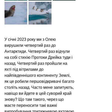
У січні 2023 року ми з Олею 
вирушили четвертий раз до 
Антарктиди. Четвертий раз відчули 
на собі стихію Протоки Дрейка туди і 
назад. Четвертий раз пройшли на 
яхті під вітрилами до 
найпівденнішого континенту Землі, 
як це робили першовідкривачі багато 
століть назад. Часто мене запитують, 
навіщо ви йдете в цей суворий край 
знову? Що там такого, через що 
маєте переносити такі важкі 
випробування тритижневою яхтовою 