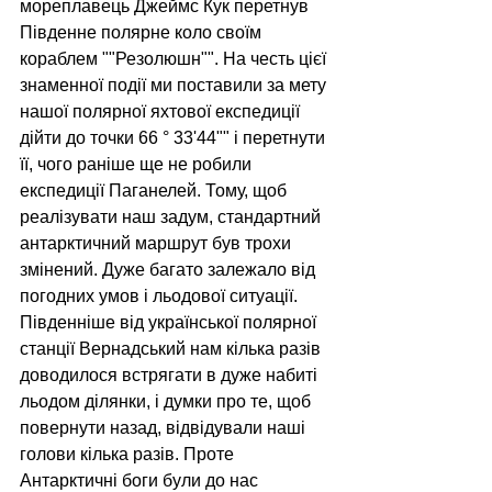
мореплавець Джеймс Кук перетнув 
Південне полярне коло своїм 
кораблем ""Резолюшн"". На честь цієї 
знаменної події ми поставили за мету 
нашої полярної яхтової експедиції 
дійти до точки 66 ° 33'44"" і перетнути 
її, чого раніше ще не робили 
експедиції Паганелей. Тому, щоб 
реалізувати наш задум, стандартний 
антарктичний маршрут був трохи 
змінений. Дуже багато залежало від 
погодних умов і льодової ситуації. 
Південніше від української полярної 
станції Вернадський нам кілька разів 
доводилося встрягати в дуже набиті 
льодом ділянки, і думки про те, щоб 
повернути назад, відвідували наші 
голови кілька разів. Проте 
Антарктичні боги були до нас 