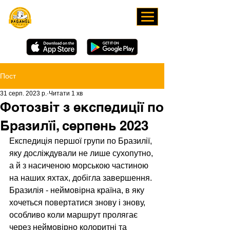
ЗАВАНТАЖУЙТЕ НАШ
ЗАСТОСУНОК
Пост
31 серп. 2023 р.
Читати 1 хв
Фотозвіт з експедиції по
Бразилїі, серпень 2023
Експедиція першої групи по Бразилії, 
яку досліждували не лише сухопутно, 
а й з насиченою морською частиною 
на наших яхтах, добігла завершення. 
Бразилія - неймовірна країна, в яку 
хочеться повертатися знову і знову, 
особливо коли маршрут пролягає 
через неймовірно колоритні та 