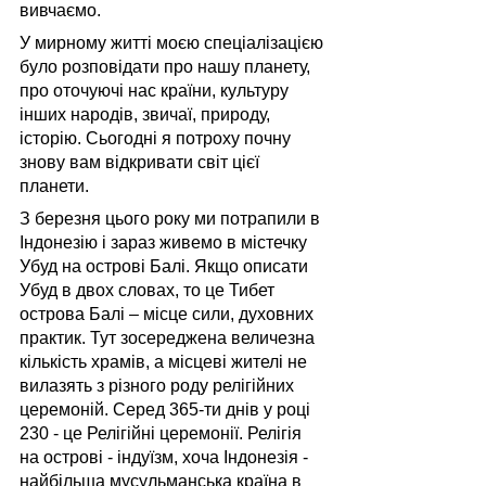
вивчаємо.
У мирному житті моєю спеціалізацією 
було розповідати про нашу планету, 
про оточуючі нас країни, культуру 
інших народів, звичаї, природу, 
історію. Сьогодні я потроху почну 
знову вам відкривати світ цієї 
планети.
З березня цього року ми потрапили в 
Індонезію і зараз живемо в містечку 
Убуд на острові Балі. Якщо описати 
Убуд в двох словах, то це Тибет 
острова Балі – місце сили, духовних 
практик. Тут зосереджена величезна 
кількість храмів, а місцеві жителі не 
вилазять з різного роду релігійних 
церемоній. Серед 365-ти днів у році 
230 - це Релігійні церемонії. Релігія 
на острові - індуїзм, хоча Індонезія - 
найбільша мусульманська країна в 