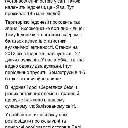
густонаселений острів у світі також 
належить Індонезії, це - Ява. Тут 
проживає 145 млн. людей.
Територією Індонезії проходить так 
зване Тихоокеанське вогняне кільце. 
Тому Індонезія є світовим лідером з 
багатьох аспектів статистики 
вулканічної активності. Станом на 
2012 рік в Індонезії налічується 127 
діючих вулканів. У нас в Убуді з вікна 
видно одразу два вулкани, і тут 
періодично трусить. Землетруси в 4-5 
балів - то звичайне явище.
В Індонезії досі збереглися безліч 
різних острівних племен і традицій, 
що дуже важливо в нашому 
сучасному глобалізованому світі.
У найближчі тижні я буду вам 
розповідати про культурні та 
природні особливості островів Балі, 