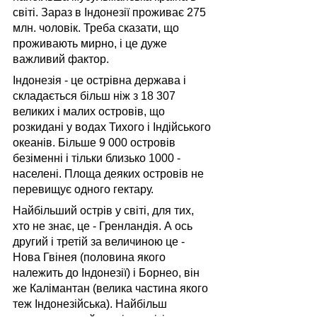
світі. Зараз в Індонезії проживає 275 
млн. чоловік. Треба сказати, що 
проживають мирно, і це дуже 
важливий фактор.
Індонезія - це острівна держава і 
складається більш ніж з 18 307 
великих і малих островів, що 
розкидані у водах Тихого і Індійського 
океанів. Більше 9 000 островів 
безіменні і тільки близько 1000 - 
населені. Площа деяких островів не 
перевищує одного гектару.
Найбільший острів у світі, для тих, 
хто не знає, це - Гренландія. А ось 
другий і третій за величиною це - 
Нова Гвінея (половина якого 
належить до Індонезії) і Борнео, він 
же Калімантан (велика частина якого 
теж Індонезійська). Найбільш 