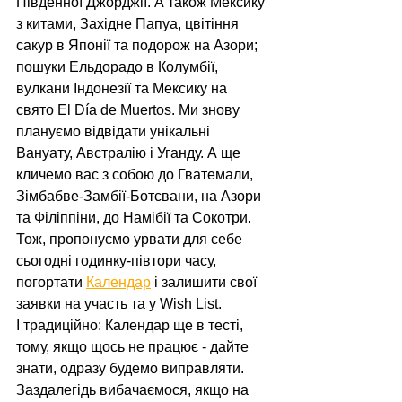
Південної Джорджії. А також Мексику 
з китами, Західне Папуа, цвітіння 
сакур в Японії та подорож на Азори; 
пошуки Ельдорадо в Колумбії, 
вулкани Індонезії та Мексику на 
свято El Día de Muertos. Ми знову 
плануємо відвідати унікальні 
Вануату, Австралію і Уганду. А ще 
кличемо вас з собою до Гватемали, 
Зімбабве-Замбії-Ботсвани, на Азори 
та Філіппіни, до Намібії та Сокотри.
Тож, пропонуємо урвати для себе 
сьогодні годинку-півтори часу, 
погортати 
Календар
 і залишити свої 
заявки на участь та у Wish List.
І традиційно: Календар ще в тесті, 
тому, якщо щось не працює - дайте 
знати, одразу будемо виправляти. 
Заздалегідь вибачаємося, якщо на 