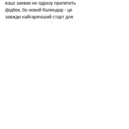
ваші заявки не одразу прилетить 
фідбек, бо новий Календар - це 
завжди найгарячіший старт для 
контактного центру:) Але ми 
обов'язково обробимо все і нікого не 
забудемо!
P.S.: Дякуємо вам та нашим 
захистникам ЗСУ за можливість 
працювати. З вірою в перемогу й 
майбутнє!
Коментарі
Написати коментар...