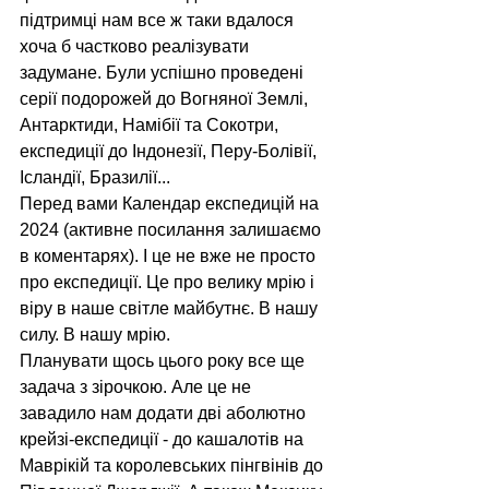
підтримці нам все ж таки вдалося 
хоча б частково реалізувати 
задумане. Були успішно проведені 
серії подорожей до Вогняної Землі, 
Антарктиди, Намібії та Сокотри, 
експедиції до Індонезії, Перу-Болівії, 
Ісландії, Бразилії...
Перед вами Календар експедицій на 
2024 (активне посилання залишаємо 
в коментарях). І це не вже не просто 
про експедиції. Це про велику мрію і 
віру в наше світле майбутнє. В нашу 
силу. В нашу мрію.
Планувати щось цього року все ще 
задача з зірочкою. Але це не 
завадило нам додати дві аболютно 
крейзі-експедиції - до кашалотів на 
Маврікій та королевських пінгвінів до 