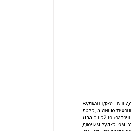
Вулкан Іджен в Індо
лава, а лише тихен
Ява є найнебезпечні
діючим вулканом. У