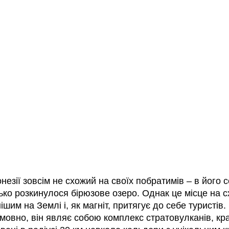
незії зовсім не схожий на своїх побратимів – в його с
ько розкинулося бірюзове озеро. Однак це місце на с
шим на Землі і, як магніт, притягує до себе туристів. 
мовно, він являє собою комплекс стратовулканів, крат