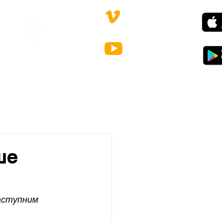
КОНТАКТИ
ше
наступним 