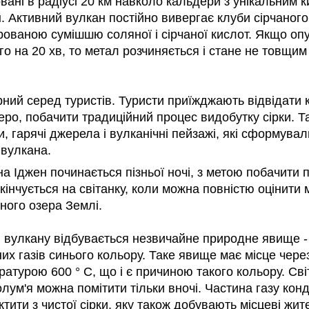
овані в радіусі 20 км навколо кальдери з унікальним 
. Активний вулкан постійно вивергає клуби сірчаного 
ованою сумішшю соляної і сірчаної кислот. Якщо опу
о на 20 хв, то метал розчиняється і стане не товщим
ний серед туристів. Туристи приїжджають відвідати 
еро, побачити традиційний процес видобутку сірки. Т
 гарячі джерела і вулканічні пейзажі, які сформували
 вулкана.
а Іджен починається пізньої ночі, з метою побачити 
акінчується на світанку, коли можна повністю оцінити
ного озера Землі.
в вулкану відбувається незвичайне природне явище - 
их газів синього кольору. Таке явище має місце чере
атурою 600 ° C, що і є причиною такого кольору. Сві
лум'я можна помітити тільки вночі. Частина газу конд
ити з чистої сірки, яку також добувають місцеві жите