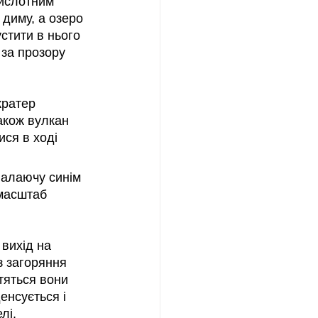
кислотним 
диму, а озеро 
стити в нього 
 за прозору 
кратер 
акож вулкан 
ся в ході 
палаючу синім 
 масштаб 
вихід на 
з загоряння 
тяться вони 
енсується і 
лі.