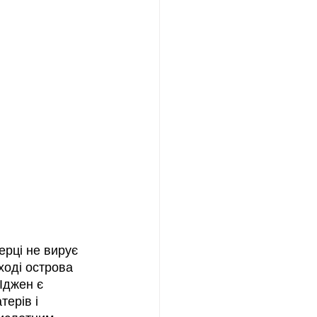
ерці не вирує 
ході острова 
Іджен є 
ерів і 