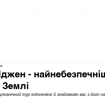
ПОДОРОЖІ 2026
БЛОГ
хв
Іджен - найнебезпечні
 Землі
улканічний тур Індонезією й знайомимо вас з його 