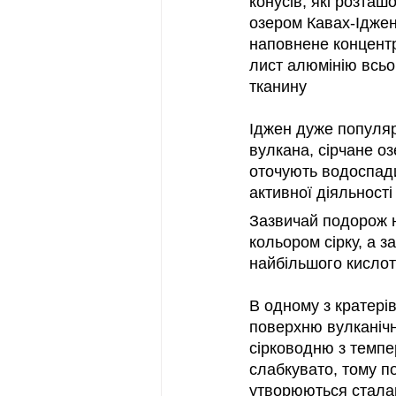
конусів, які розташ
озером Кавах-Іджен
наповнене концентр
лист алюмінію всьог
тканину
Іджен дуже популяр
вулкана, сірчане оз
оточують водоспади,
активної діяльності
Зазвичай подорож н
кольором сірку, а з
найбільшого кислот
В одному з кратері
поверхню вулканічн
сірководню з темпер
слабкувато, тому по
утворюються сталакт