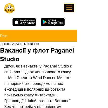
ЗАВАНТАЖУЙТЕ НАШ
ЗАСТОСУНОК
Пост
18 серп. 2023 р.
Читати 1 хв
Вакансії у флот Paganel
Studio
Друзі, як ви знаєте, у Paganel Studio є 
свій флот з двох яхт льодового класу 
—Mon Coeur та Wind Dancer. Ми вже 
не перший рік проводимо на них 
експедиції в полярних широтах та 
показуємо красу Антарктиди, 
Гренландії, Шпіцбергена та Вогняної 
Землі. І потреба у відповідному 